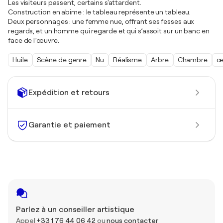
Les visiteurs passent, certains s'attardent.
Construction en abime : le tableau représente un tableau.
Deux personnages : une femme nue, offrant ses fesses aux
regards, et un homme qui regarde et qui s’assoit sur un banc en
face de l’œuvre.
Huile
Scène de genre
Nu
Réalisme
Arbre
Chambre
œ
Expédition et retours
Garantie et paiement
Parlez à un conseiller artistique
Appel
+33 1 76 44 06 42
ou
nous contacter