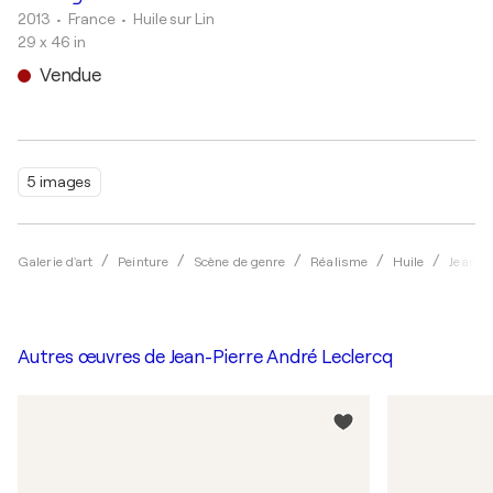
2013
• France
•
Huile sur Lin
29 x 46 in
Vendue
5 images
Galerie d'art
Peinture
Scène de genre
Réalisme
Huile
Jean-P
Autres œuvres de
Jean-Pierre André Leclercq