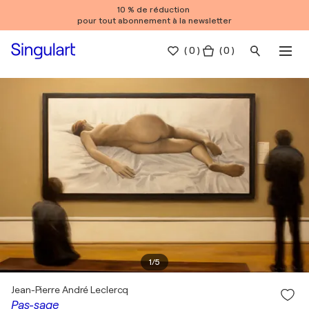
10 % de réduction
pour tout abonnement à la newsletter
(
0
)
( 0 )
1
/
5
Jean-Pierre André Leclercq
Pas-sage