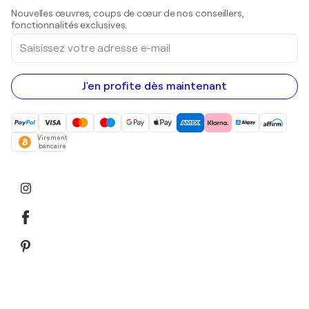
Sculptures
Nouvelles œuvres, coups de cœur de nos conseillers,
Peintures acryliques
fonctionnalités exclusives.
Saisissez
votre
adresse
e-
mail
J'en profite dès maintenant
Virement
bancaire