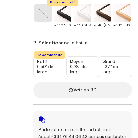
Recommandé
+ 510 $US
+ 510 $US
+ 510 $US
+ 510 $US
+ 
2. Sélectionnez la taille
Recommandé
Petit
Moyen
Grand
0,59" de
0,98" de
1,37" de
large
large
large
Voir en 3D
Parlez à un conseiller artistique
Appel
+33 1 76 44 06 42
ou
nous contacter