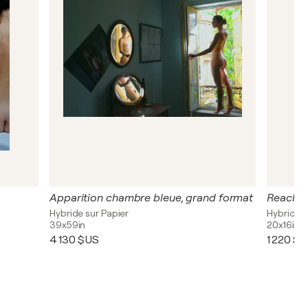
Apparition chambre bleue, grand format
Reachin
Hybride sur Papier
Hybride s
39x59in
20x16in
4 130 $US
1 220 $