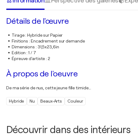
Information
Perspective des galeries
Expé
Détails de l'œuvre
Tirage
:
Hybride sur Papier
Finitions
:
Encadrement sur demande
Dimensions
:
31,5x23,6in
Edition
:
1 / 7
Épreuve d'artiste
:
2
À propos de l'oeuvre
De ma série de nus, cette jeune fille timide...
Hybride
Nu
Beaux-Arts
Couleur
Découvrir dans des intérieurs