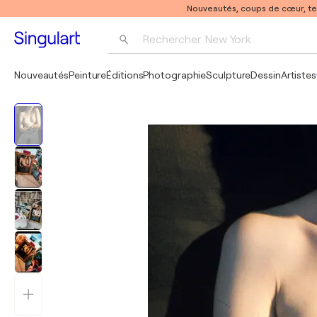
Nouveautés, coups de cœur, t
Rechercher 
New York
Photographie
Nouveautés
Peinture
Éditions
Photographie
Sculpture
Dessin
Artistes
Pop Art
Pablo Picasso