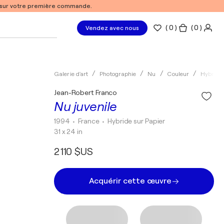
% sur votre première commande.
(
0
)
( 0 )
Vendez avec nous
Galerie d'art
Photographie
Nu
Couleur
Hybride
Jean-Robert Franco
Nu juvenile
1994
• France
•
Hybride sur Papier
31 x 24 in
2 110 $US
Acquérir cette œuvre