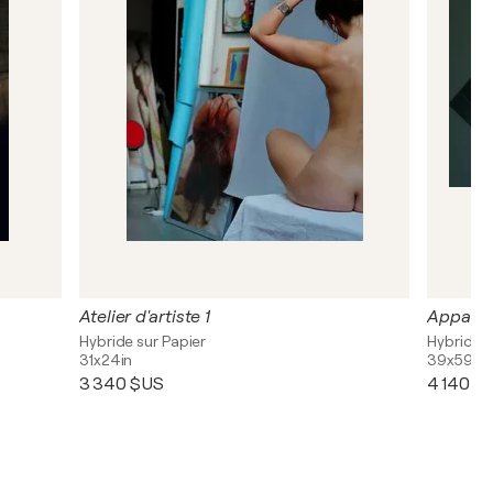
Atelier d'artiste 1
Apparit
Hybride sur Papier
Hybride s
31x24in
39x59in
3 340 $US
4 140 $