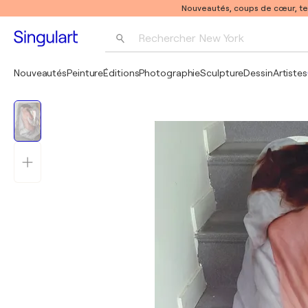
Nouveautés, coups de cœur, t
Rechercher 
New York
Photographie
Nouveautés
Peinture
Éditions
Photographie
Sculpture
Dessin
Artistes
Pop Art
Pablo Picasso