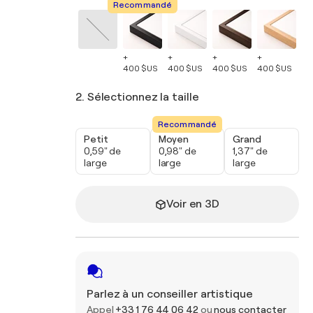
Recommandé
+
+
+
+
+
400 $US
400 $US
400 $US
400 $US
40
2. Sélectionnez la taille
Recommandé
Petit
Moyen
Grand
0,59" de
0,98" de
1,37" de
large
large
large
Voir en 3D
Parlez à un conseiller artistique
Appel
+33 1 76 44 06 42
ou
nous contacter