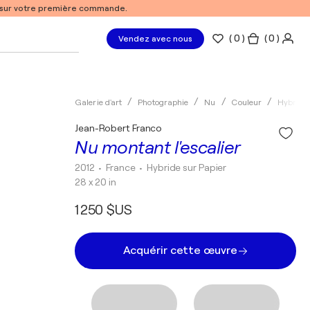
% sur votre première commande.
(
0
)
( 0 )
Vendez avec nous
Galerie d'art
Photographie
Nu
Couleur
Hybride
Jean-Robert Franco
Nu montant l'escalier
2012
• France
•
Hybride sur Papier
28 x 20 in
1 250 $US
Acquérir cette œuvre