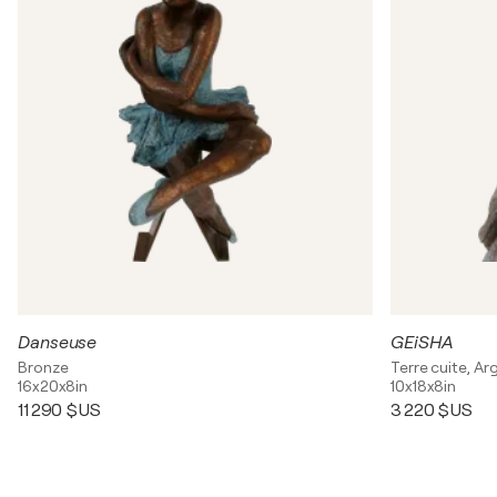
Danseuse
GEiSHA
Bronze
Terre cuite, Arg
16x20x8in
10x18x8in
11 290 $US
3 220 $US