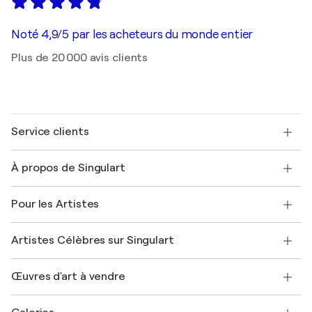
Noté 4,9/5 par les acheteurs du monde entier
Plus de 20 000 avis clients
Service clients
Nous contacter
À propos de Singulart
Expédition
Politique de retour
A propos de nous
Témoignages de clients
Pour les Artistes
FAQ
Offrir une carte cadeau
Sociétés affiliées
Rejoignez notre programme commercial
Rejoindre Singulart en tant qu'artiste
Nos artistes
Mon compte
Artistes Célèbres sur Singulart
Se connecter en tant qu'Artiste
Magazine Singulart
Protection acheteur
Emplois
+33 1 76 44 06 42
Henri Matisse
Découvrez une sélection d'art original
Œuvres d'art à vendre
Marc Chagall
Pablo Picasso
Tableaux à vendre
Salvador Dalí