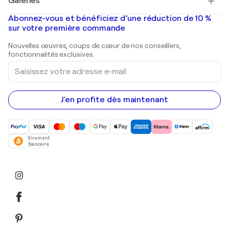
Galeries
Tableaux abstraits à vendre
Banksy
Peintures à l'huile
Mr. Brainwash
Galeries d'art en France
Abonnez-vous et bénéficiez d’une réduction de 10 %
Peintures de paysage
Shepard Fairey
Galeries d'art en Belgique
sur votre première commande
Estampes
Sculptures
Nouvelles œuvres, coups de cœur de nos conseillers,
Peintures acryliques
fonctionnalités exclusives.
Saisissez
votre
adresse
e-
mail
J'en profite dès maintenant
Virement
bancaire