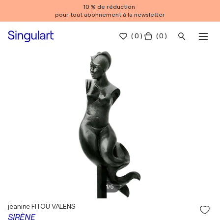
10 % de réduction
pour tout abonnement à la newsletter
(
0
)
( 0 )
1
/
5
jeanine FITOU VALENS
SIRÈNE