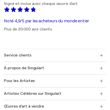
Signé et inclus avec chaque œuvre d'art
Noté 4,9/5 par les acheteurs du monde entier
Plus de 20 000 avis clients
Service clients
Nous contacter
À propos de Singulart
Expédition
Politique de retour
A propos de nous
Témoignages de clients
Pour les Artistes
FAQ
Offrir une carte cadeau
Sociétés affiliées
Rejoignez notre programme commercial
Rejoindre Singulart en tant qu'artiste
Nos artistes
Mon compte
Artistes Célèbres sur Singulart
Se connecter en tant qu'Artiste
Magazine Singulart
Protection acheteur
Emplois
+33 1 76 44 06 42
Henri Matisse
Découvrez une sélection d'art original
Œuvres d'art à vendre
Marc Chagall