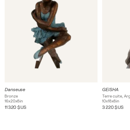
Danseuse
GEiSHA
Bronze
Terre cuite, Arg
16x20x8in
10x18x8in
11 320 $US
3 220 $US