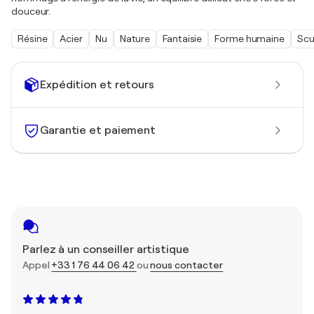
douceur.
Résine
Acier
Nu
Nature
Fantaisie
Forme humaine
Scu
Expédition et retours
Garantie et paiement
Parlez à un conseiller artistique
Appel
+33 1 76 44 06 42
ou
nous contacter