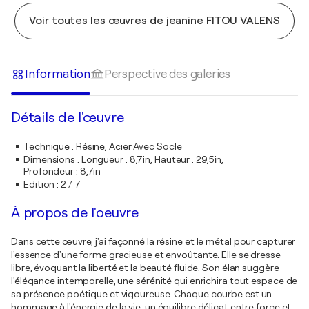
Voir toutes les œuvres de jeanine FITOU VALENS
Information
Perspective des galeries
Détails de l'œuvre
Technique
:
Résine, Acier Avec Socle
Dimensions
:
Longueur : 8,7in, Hauteur : 29,5in,
Profondeur : 8,7in
Edition
:
2 / 7
À propos de l'oeuvre
Dans cette œuvre, j'ai façonné la résine et le métal pour capturer
l'essence d'une forme gracieuse et envoûtante. Elle se dresse
libre, évoquant la liberté et la beauté fluide. Son élan suggère
l'élégance intemporelle, une sérénité qui enrichira tout espace de
sa présence poétique et vigoureuse. Chaque courbe est un
hommage à l'énergie de la vie, un équilibre délicat entre force et