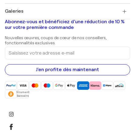
Pablo Picasso
Tableaux à vendre
Salvador Dalí
Galeries
Tableaux abstraits à vendre
Banksy
Peintures à l'huile
Mr. Brainwash
Galeries d'art en France
Abonnez-vous et bénéficiez d’une réduction de 10 %
Peintures de paysage
Shepard Fairey
Galeries d'art en Belgique
sur votre première commande
Estampes
Sculptures
Nouvelles œuvres, coups de cœur de nos conseillers,
Peintures acryliques
fonctionnalités exclusives.
Saisissez
votre
adresse
e-
mail
J'en profite dès maintenant
Virement
bancaire