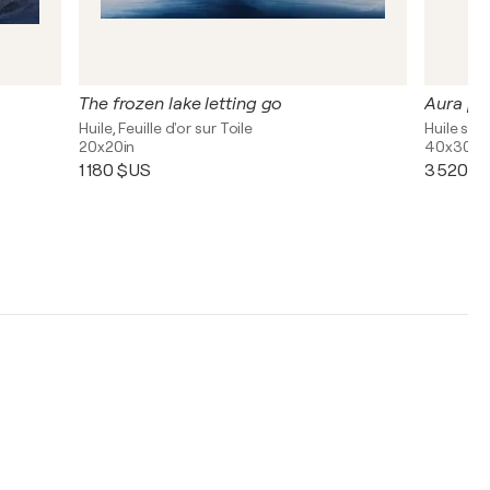
The frozen lake letting go
Aura pu
Huile, Feuille d'or sur Toile
Huile sur 
20x20in
40x30in
1 180 $US
3 520 $