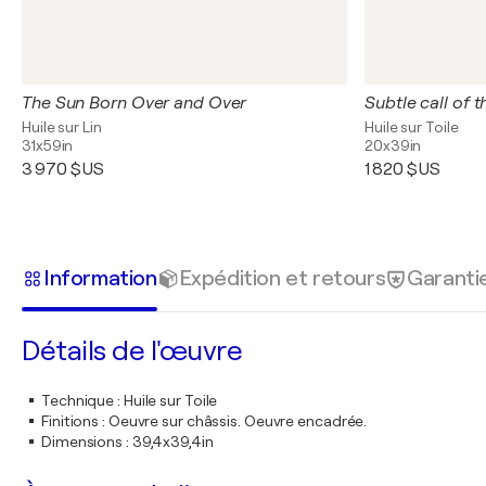
The Sun Born Over and Over
Subtle call of t
Huile sur Lin
Huile sur Toile
31x59in
20x39in
3 970 $US
1 820 $US
Information
Expédition et retours
Garanti
Détails de l'œuvre
Technique
:
Huile sur Toile
Finitions
:
Oeuvre sur châssis. Oeuvre encadrée.
Dimensions
:
39,4x39,4in