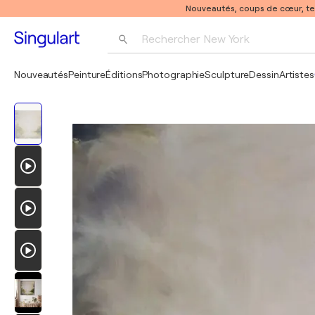
Nouveautés, coups de cœur, t
Rechercher 
New York
Photographie
Nouveautés
Peinture
Éditions
Photographie
Sculpture
Dessin
Artistes
Pop Art
Pablo Picasso