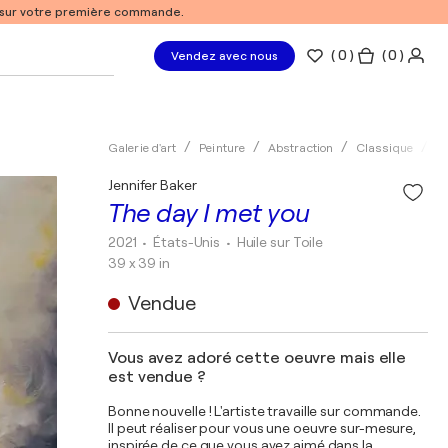
% sur votre première commande.
(
0
)
( 0 )
Vendez avec nous
Galerie d'art
Peinture
Abstraction
Classique
Hu
Jennifer Baker
The day I met you
2021
• États-Unis
•
Huile sur Toile
39 x 39 in
Vendue
Vous avez adoré cette oeuvre mais elle
est vendue ?
Bonne nouvelle ! L'artiste travaille sur commande.
Il peut réaliser pour vous une oeuvre sur-mesure,
inspirée de ce que vous avez aimé dans la