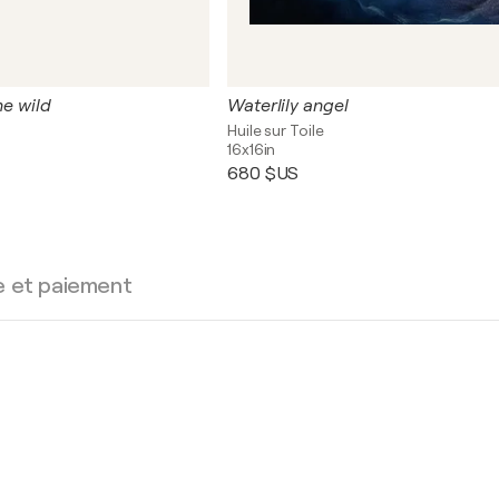
he wild
Waterlily angel
Huile sur Toile
16x16in
680 $US
e et paiement