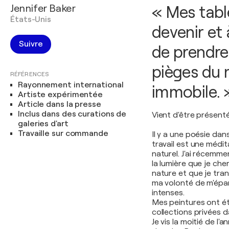
Jennifer Baker
« Mes tabl
États-Unis
devenir et 
Suivre
de prendre
pièges du 
RÉFÉRENCES
Rayonnement international
immobile. 
Artiste expérimentée
Article dans la presse
Inclus dans des curations de
Vient d'être prése
galeries d'art
Travaille sur commande
Il y a une poésie dan
travail est une médi
naturel. J'ai récemm
la lumière que je che
nature et que je tra
ma volonté de m'épan
intenses.
Mes peintures ont ét
collections privées d
Je vis la moitié de l'