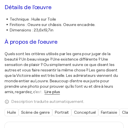
Détails de l'œuvre
Technique
:
Huile sur Toile
Finitions
:
Oeuvre sur châssis. Oeuvre encadrée.
Dimensions
:
23,6x19,7in
À propos de l'oeuvre
Quels sont les critères utilisés par les gens pour juger de la
beauté ? Un beau visage ? Une existence différente ? Une
sensation de plaisir ? Ou simplement suivre ce que disent les
autres et vous faire ressentir la même chose ? Les gens disent
que la Victoire ailée est très belle. Les admirateurs viennent du
monde entier au Louvre. Beaucoup d'entre eux juste pour
prendre une photo pour prouver qu'ils l'ont vu et dire à leurs
amis, regardez, c'est
…
Lire plus
Description traduite automatiquement.
Huile
Scène de genre
Portrait
Conceptuel
Fantaisie
Cl