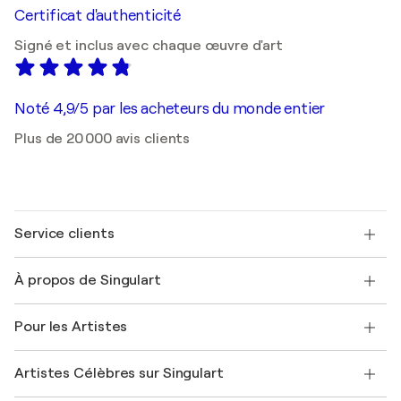
Certificat d'authenticité
Signé et inclus avec chaque œuvre d'art
Noté 4,9/5 par les acheteurs du monde entier
Plus de 20 000 avis clients
Service clients
Nous contacter
À propos de Singulart
Expédition
Politique de retour
A propos de nous
Témoignages de clients
Pour les Artistes
FAQ
Offrir une carte cadeau
Sociétés affiliées
Rejoignez notre programme commercial
Rejoindre Singulart en tant qu'artiste
Nos artistes
Mon compte
Artistes Célèbres sur Singulart
Se connecter en tant qu'Artiste
Magazine Singulart
Protection acheteur
Emplois