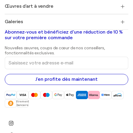
+33 1 76 44 06 42
Henri Matisse
Découvrez une sélection d'art original
Œuvres d'art à vendre
Marc Chagall
Pablo Picasso
Tableaux à vendre
Salvador Dalí
Galeries
Tableaux abstraits à vendre
Banksy
Peintures à l'huile
Mr. Brainwash
Galeries d'art en France
Abonnez-vous et bénéficiez d’une réduction de 10 %
Peintures de paysage
Shepard Fairey
Galeries d'art en Belgique
sur votre première commande
Estampes
Sculptures
Nouvelles œuvres, coups de cœur de nos conseillers,
Peintures acryliques
fonctionnalités exclusives.
Saisissez
votre
adresse
e-
mail
J'en profite dès maintenant
Virement
bancaire