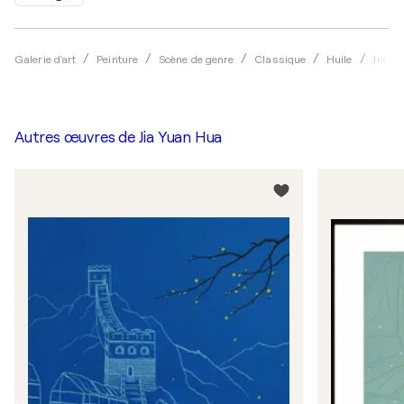
Galerie d'art
Peinture
Scène de genre
Classique
Huile
Jia Y
Autres œuvres de
Jia Yuan Hua