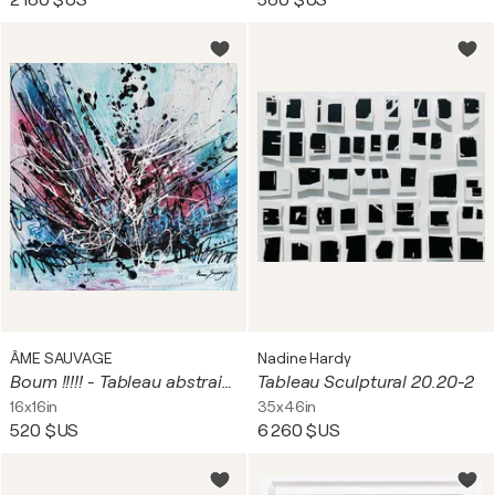
2 180 $US
580 $US
ÂME SAUVAGE
Nadine Hardy
Boum !!!!! - Tableau abstrait au couteau bleu rose noir blanc design
Tableau Sculptural 20.20-2
16x16in
35x46in
520 $US
6 260 $US