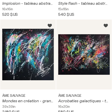
Implosion - tableau abstrait coloré sur fond noir
Style flash - tableau abstrait multicolore sur fond noir
16x16in
15x18in
520 $US
540 $US
ÂME SAUVAGE
ÂME SAUVAGE
Mondes en création - grand tableau abstrait coloré sur fond noir
Acrobaties galactiques - tableau design multicolore sur fond noir
39x39in
16x20in