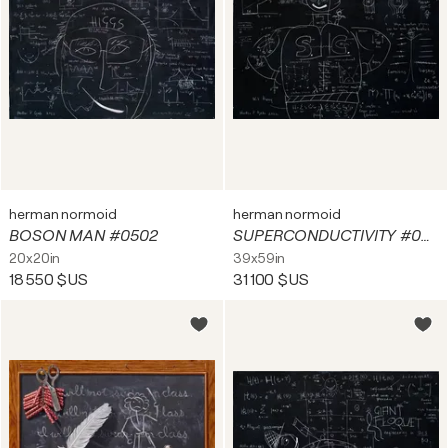
herman normoid
herman normoid
BOSON MAN #0502
SUPERCONDUCTIVITY #0451
20x20in
39x59in
18 550 $US
31 100 $US