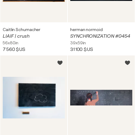
Caitlin Schumacher
herman normoid
LIAIF | crush
SYNCHRONIZATION #0454
56x80in
39x59in
7 560 $US
31 100 $US