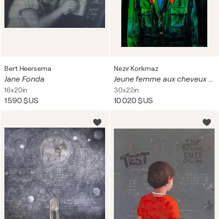
Bert Heersema
Nezir Korkmaz
Jane Fonda
Jeune femme aux cheveux rouges
16x20in
30x22in
1 590 $US
10 020 $US