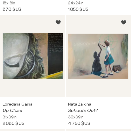
18x18in
24x24in
870 $US
1 050 $US
Loredana Gaina
Nata Zaikina
Up Close
School's Out?
31x39in
30x39in
2 080 $US
4 750 $US