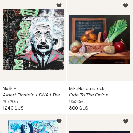
Ma$k V.
Mike Haubenstock
Albert Einstein x DNA | The Genius within
Ode To The Onion
20x20in
16x20in
1 240 $US
800 $US