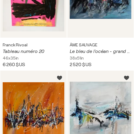
Franck Rivoal
ÂME SAUVAGE
Tableau numéro 20
Le bleu de l'océan - grand tableau bleu moderne
46x35in
38x51in
6 260 $US
2 520 $US