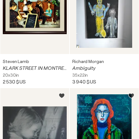
Steven Lamb
Richard Morgan
KLARK STREET IN MONTREAL
Ambiguity
20x30in
35x22in
2 530 $US
3 940 $US