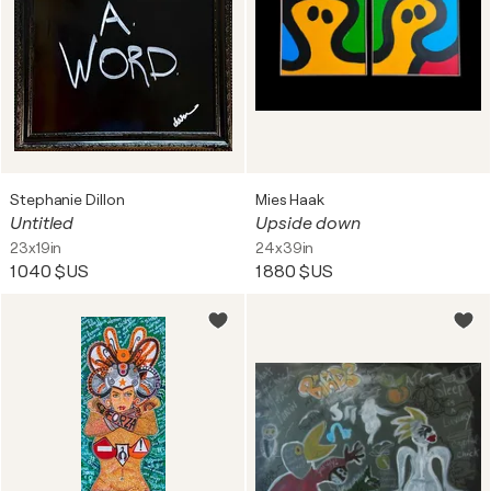
Stephanie Dillon
Mies Haak
Untitled
Upside down
23x19in
24x39in
1 040 $US
1 880 $US