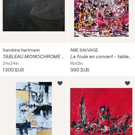
Sandrine Hartmann
ÂME SAUVAGE
TABLEAU MONOCHROME PEINTURE NOIR MINIMALISTE ABSTRAIT
La foule en concert - tableau abstrait rouge noir
24x24in
16x12in
1 300 $US
390 $US