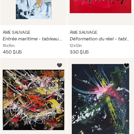
ÂME SAUVAGE
ÂME SAUVAGE
Entrée maritime - tableau abstrait gris noir blanc feuilles d'or
Déformation du réel - tableau abstrait rouge et noir
16x8in
12x12in
450 $US
330 $US