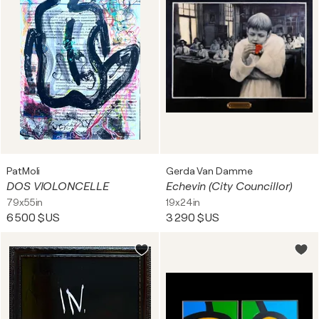
PatMoli
Gerda Van Damme
DOS VIOLONCELLE
Echevin (City Councillor)
79x55in
19x24in
6 500 $US
3 290 $US