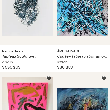
Nadine Hardy
ÂME SAUVAGE
Tableau Sculpture I
Clarté - tableau abstrait gris et bleu
31x31in
12x12in
3 530 $US
330 $US