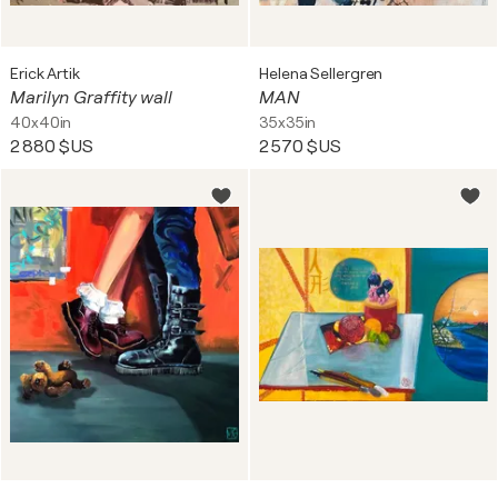
Erick Artik
Helena Sellergren
Marilyn Graffity wall
MAN
40x40in
35x35in
2 880 $US
2 570 $US