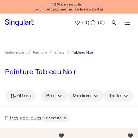
10 % de réduction
pour tout abonnement à la newsletter
(
0
)
( 0 )
Tableau Noir
Galerie d'art
Peinture
Sujets
Peinture Tableau Noir
Filtres
Prix
Medium
Taille
Filtres appliqués :
Peinture