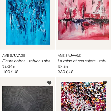
ÂME SAUVAGE
ÂME SAUVAGE
Fleurs noires - tableau abstrait bleu
La reine et ses sujets - tableau abstrait rouge noir blanc
32x24in
12x12in
1 190 $US
330 $US