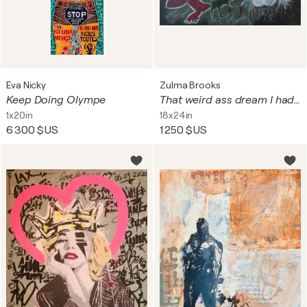
Eva Nicky
Zulma Brooks
Keep Doing Olympe
That weird ass dream I had about Birds and Butts
1x20in
18x24in
6 300 $US
1 250 $US