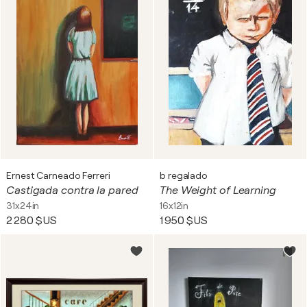
Ernest Carneado Ferreri
b regalado
Castigada contra la pared
The Weight of Learning
31x24in
16x12in
2 280 $US
1 950 $US