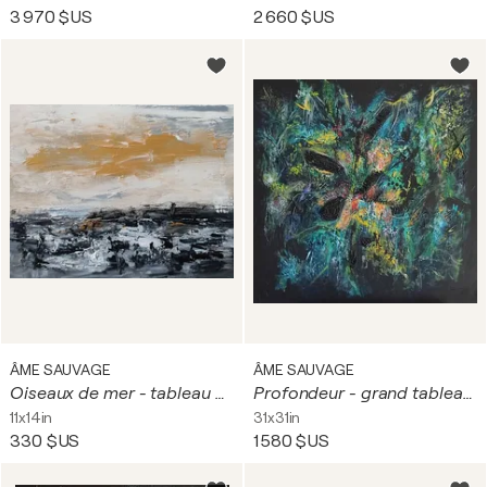
3 970 $US
2 660 $US
ÂME SAUVAGE
ÂME SAUVAGE
Oiseaux de mer - tableau abstrait noir et or
Profondeur - grand tableau abstrait noir avec reliefs et matières
11x14in
31x31in
330 $US
1 580 $US