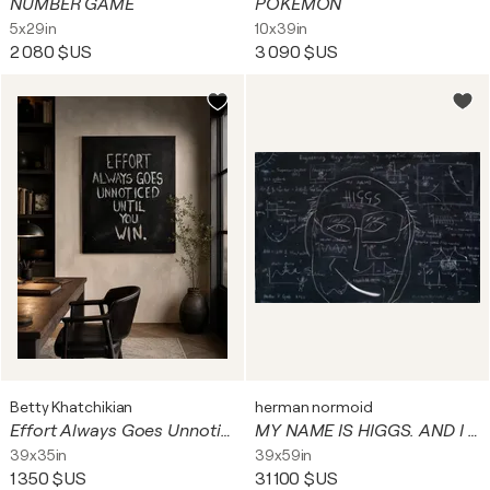
NUMBER GAME
POKEMON
5x29in
10x39in
2 080 $US
3 090 $US
Betty Khatchikian
herman normoid
Effort Always Goes Unnoticed Until You Win
MY NAME IS HIGGS. AND I AM FUNKY #0450
39x35in
39x59in
1 350 $US
31 100 $US