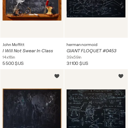
John Moffitt
herman normoid
I Will Not Swear In Class
GIANT FLOQUET #0453
14x18in
39x59in
5 500 $US
31 100 $US