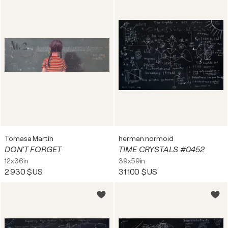
Tomasa Martín
herman normoid
DON'T FORGET
TIME CRYSTALS #0452
12x36in
39x59in
2 930 $US
31 100 $US