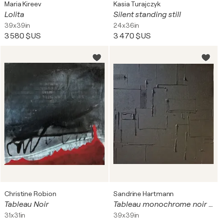
Maria Kireev
Kasia Turajczyk
Lolita
Silent standing still
39x39in
24x36in
3 580 $US
3 470 $US
Christine Robion
Sandrine Hartmann
Tableau Noir
Tableau monochrome noir B45
31x31in
39x39in