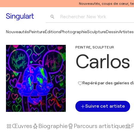
Nouveautés, coups de cœur, t
Rechercher 
New York
Photographie
Nouveautés
Peinture
Éditions
Photographie
Sculpture
Dessin
Artistes
Pop Art
PEINTRE, SCULPTEUR
Pablo Picasso
Carlos
Repéré par des galeries d'
Suivre cet artiste
Œuvres
Biographie
Parcours artistique
P