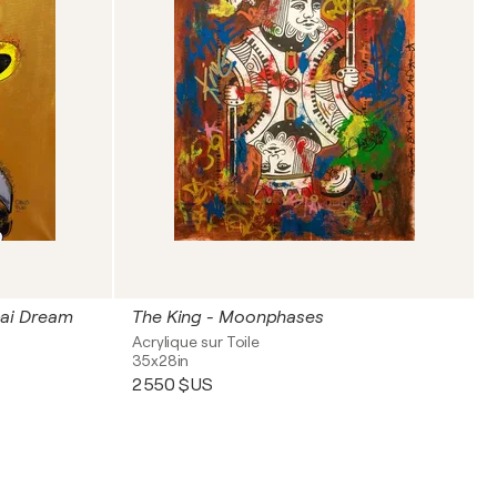
ai Dream
The King - Moonphases
Acrylique sur Toile
35x28in
2 550 $US