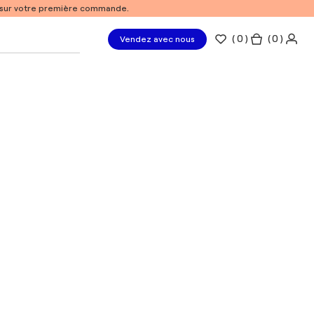
% sur votre première commande.
(
0
)
( 0 )
Vendez avec nous