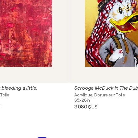
 bleeding a little.
Scrooge McDuck in The Dub
Toile
Acrylique, Dorure sur Toile
35x28in
S
3 080 $US