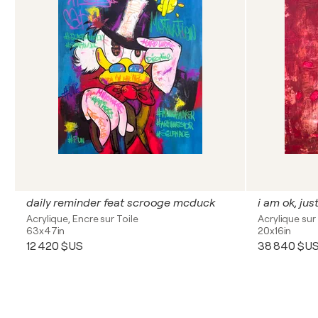
daily reminder feat scrooge mcduck
i am ok, just
Acrylique, Encre sur Toile
Acrylique sur 
63x47in
20x16in
12 420 $US
38 840 $U