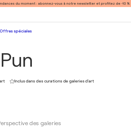
endances du moment :
abonnez-vous à notre newsletter et profitez de -10 
Offres spéciales
 Pun
art
Inclus dans des curations de galeries d'art
erspective des galeries