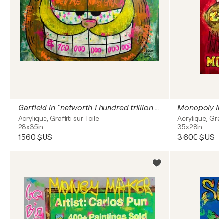
Garfield in "networth 1 hundred trillion dollars"
Acrylique, Graffiti sur Toile
Acrylique, Gra
28x35in
35x28in
1 560 $US
3 600 $US