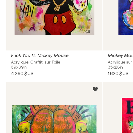
Fuck You ft. Mickey Mouse
Mickey Mous
Acrylique, Graffiti sur Toile
Acrylique sur 
39x39in
35x28in
4 260 $US
1 620 $US