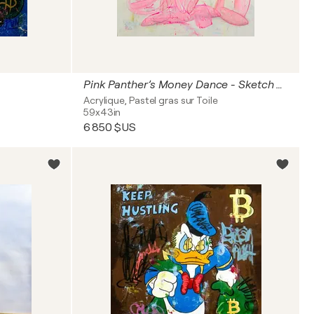
Pink Panther’s Money Dance - Sketch series
Acrylique, Pastel gras sur Toile
59x43in
6 850 $US