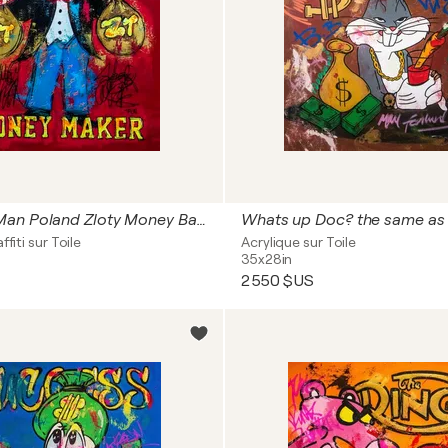
Monopoly Man Poland Zloty Money Bags Forbes Magazine
ffiti sur Toile
Acrylique sur Toile
35x28in
2 550 $US