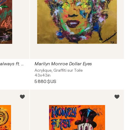
Whats up Doc? the same as always ft. Bugs Bunny
Marilyn Monroe Dollar Eyes
Acrylique, Graffiti sur Toile
43x43in
5 880 $US