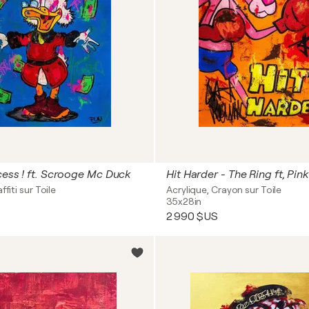
cess ! ft. Scrooge Mc Duck
Hit Harder - The Ring ft, Pin
ffiti sur Toile
Acrylique, Crayon sur Toile
35x28in
2 990 $US