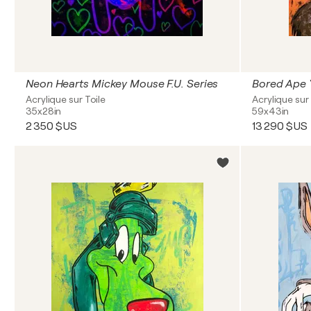
Neon Hearts Mickey Mouse F.U. Series
Bored Ape 
Acrylique sur Toile
Acrylique sur 
35x28in
59x43in
2 350 $US
13 290 $US