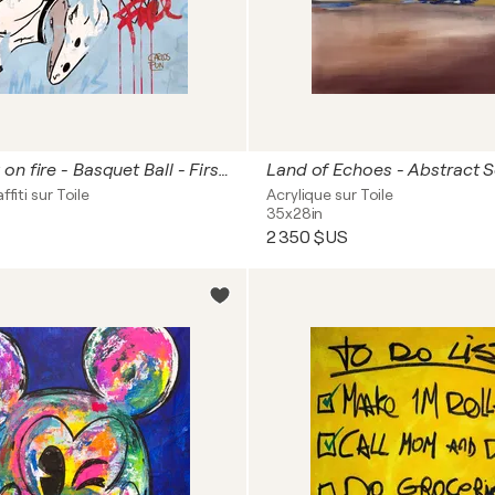
Bugs Bunny on fire - Basquet Ball - First Collectors Series
Land of Echoes - Abstract S
ffiti sur Toile
Acrylique sur Toile
35x28in
2 350 $US