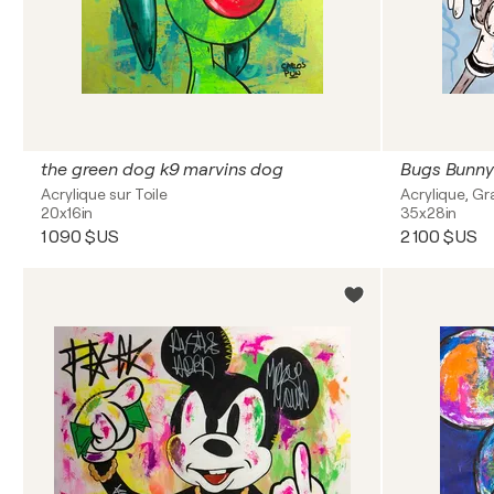
the green dog k9 marvins dog
Acrylique sur Toile
Acrylique, Gra
20x16in
35x28in
1 090 $US
2 100 $US