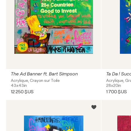
The Ad Banner ft. Bart Simpson
Ta Da ! Suc
Acrylique, Crayon sur Toile
Acrylique, Gra
43x43in
28x20in
12 250 $US
1 700 $US