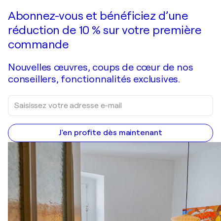
Faire une offre
Acquérir
Abonnez-vous et bénéficiez d’une
réduction de 10 % sur votre première
commande
Nouvelles œuvres, coups de cœur de nos
conseillers, fonctionnalités exclusives.
J'en profite dès maintenant