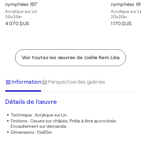
nymphéas 187
nymphéas 19
Acrylique sur Lin
Acrylique sur L
39x39in
20x20in
4 070 $US
1 170 $US
Voir toutes les œuvres de Joëlle Kem Lika
Information
Perspective des galeries
Détails de l'œuvre
Technique
:
Acrylique sur Lin
Finitions
:
Oeuvre sur châssis. Prête à être accrochée.
Encadrement sur demande.
Dimensions
:
13x65in