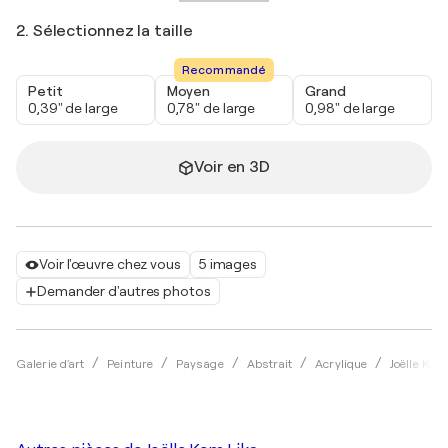
2. Sélectionnez la taille
Recommandé
Petit
Moyen
Grand
0,39" de large
0,78" de large
0,98" de large
Voir en 3D
Voir l'œuvre chez vous
5 images
Demander d'autres photos
Galerie d'art
Peinture
Paysage
Abstrait
Acrylique
Joëlle Kem