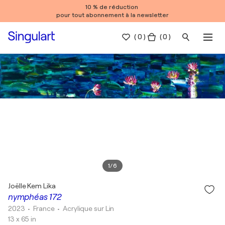
10 % de réduction
pour tout abonnement à la newsletter
(
0
)
( 0 )
1
/
6
Joëlle Kem Lika
nymphéas 172
2023
• France
•
Acrylique sur Lin
13 x 65 in