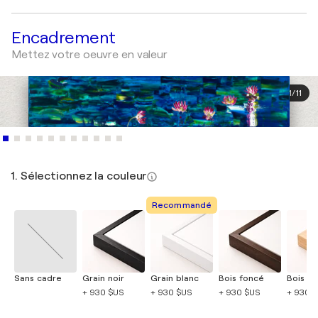
Encadrement
Mettez votre oeuvre en valeur
1
/
11
1. Sélectionnez la couleur
Recommandé
Sans cadre
Grain noir
Grain blanc
Bois foncé
Bois cla
+ 930 $US
+ 930 $US
+ 930 $US
+ 930 