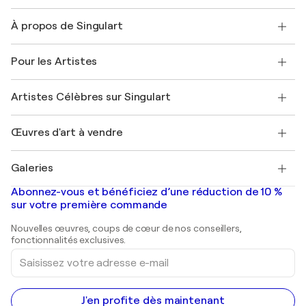
Nous contacter
À propos de Singulart
Expédition
Politique de retour
A propos de nous
Témoignages de clients
Pour les Artistes
FAQ
Offrir une carte cadeau
Sociétés affiliées
Rejoignez notre programme commercial
Rejoindre Singulart en tant qu'artiste
Nos artistes
Mon compte
Artistes Célèbres sur Singulart
Se connecter en tant qu'Artiste
Magazine Singulart
Protection acheteur
Emplois
+33 1 76 44 06 42
Henri Matisse
Découvrez une sélection d'art original
Œuvres d'art à vendre
Marc Chagall
Pablo Picasso
Tableaux à vendre
Salvador Dalí
Galeries
Tableaux abstraits à vendre
Banksy
Peintures à l'huile
Mr. Brainwash
Galeries d'art en France
Abonnez-vous et bénéficiez d’une réduction de 10 %
Peintures de paysage
Shepard Fairey
Galeries d'art en Belgique
sur votre première commande
Estampes
Sculptures
Nouvelles œuvres, coups de cœur de nos conseillers,
Peintures acryliques
fonctionnalités exclusives.
Saisissez
votre
adresse
e-
mail
J'en profite dès maintenant