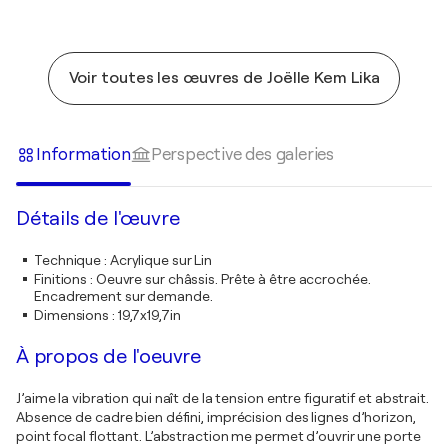
Voir toutes les œuvres de Joëlle Kem Lika
Information
Perspective des galeries
Détails de l'œuvre
Technique
:
Acrylique sur Lin
Finitions
:
Oeuvre sur châssis. Prête à être accrochée.
Encadrement sur demande.
Dimensions
:
19,7x19,7in
À propos de l'oeuvre
J’aime la vibration qui naît de la tension entre figuratif et abstrait.
Absence de cadre bien défini, imprécision des lignes d’horizon,
point focal flottant. L’abstraction me permet d’ouvrir une porte