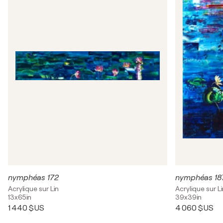
nymphéas 172
nymphéas 18
Acrylique sur Lin
Acrylique sur L
13x65in
39x39in
1 440 $US
4 060 $US