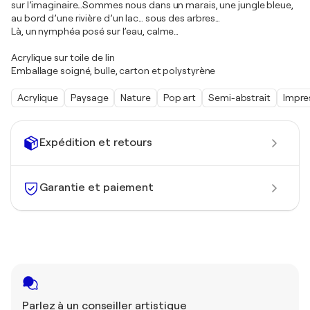
sur l’imaginaire…Sommes nous dans un marais, une jungle bleue,
au bord d’une rivière d’un lac… sous des arbres…
Là, un nymphéa posé sur l’eau, calme…
Acrylique sur toile de lin
Emballage soigné, bulle, carton et polystyrène
Acrylique
Paysage
Nature
Pop art
Semi-abstrait
Impre
Expédition et retours
Garantie et paiement
Parlez à un conseiller artistique