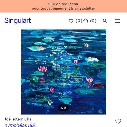
10 % de réduction
pour tout abonnement à la newsletter
(
0
)
( 0 )
1
/
9
Joëlle Kem Lika
nymphéas 182