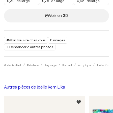
0,39" de large
0,78" de large
0,98" de large
Voir en 3D
Voir l'œuvre chez vous
8 images
Demander d'autres photos
Galerie d'art
Peinture
Paysage
Pop art
Acrylique
Joëlle Kem 
Autres pièces de
Joëlle Kem Lika