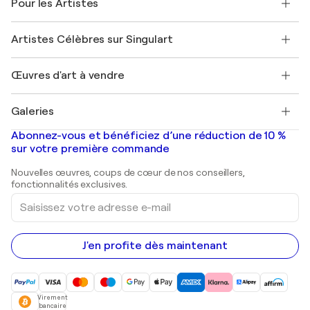
Pour les Artistes
FAQ
Offrir une carte cadeau
Sociétés affiliées
Rejoignez notre programme commercial
Rejoindre Singulart en tant qu'artiste
Nos artistes
Mon compte
Artistes Célèbres sur Singulart
Se connecter en tant qu'Artiste
Magazine Singulart
Protection acheteur
Emplois
+33 1 76 44 06 42
Henri Matisse
Découvrez une sélection d'art original
Œuvres d'art à vendre
Marc Chagall
Pablo Picasso
Tableaux à vendre
Salvador Dalí
Galeries
Tableaux abstraits à vendre
Banksy
Peintures à l'huile
Mr. Brainwash
Galeries d'art en France
Abonnez-vous et bénéficiez d’une réduction de 10 %
Peintures de paysage
Shepard Fairey
Galeries d'art en Belgique
sur votre première commande
Estampes
Sculptures
Nouvelles œuvres, coups de cœur de nos conseillers,
Peintures acryliques
fonctionnalités exclusives.
Saisissez
votre
adresse
e-
mail
J'en profite dès maintenant
Virement
bancaire