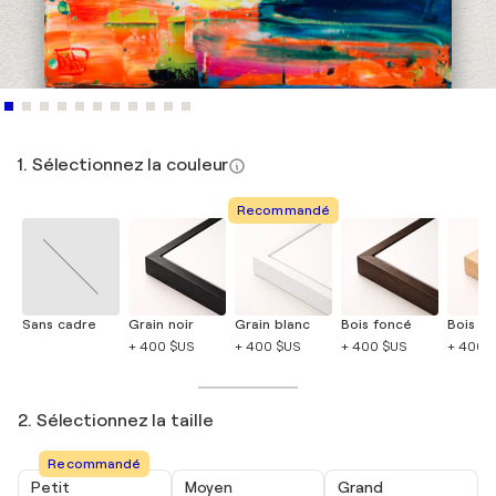
1. Sélectionnez la couleur
Recommandé
Sans cadre
Grain noir
Grain blanc
Bois foncé
Bois cla
+ 400 $US
+ 400 $US
+ 400 $US
+ 400 
2. Sélectionnez la taille
Recommandé
Petit
Moyen
Grand