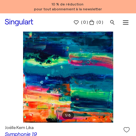
10 % de réduction
pour tout abonnement à la newsletter
(
0
)
( 0 )
1
/
6
Joëlle Kem Lika
Symphonie 19