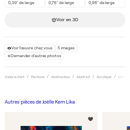
0,39" de large
0,78" de large
0,98" de large
Voir en 3D
Voir l'œuvre chez vous
5 images
Demander d'autres photos
Galerie d'art
Peinture
Abstraction
Abstrait
Acrylique
Joëlle 
Autres pièces de
Joëlle Kem Lika