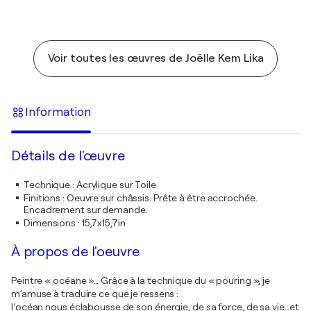
Voir toutes les œuvres de Joëlle Kem Lika
Information
Détails de l'œuvre
Technique
:
Acrylique sur Toile
Finitions
:
Oeuvre sur châssis. Prête à être accrochée.
Encadrement sur demande.
Dimensions
:
15,7x15,7in
À propos de l'oeuvre
Peintre « océane »… Grâce à la technique du « pouring », je
m’amuse à traduire ce que je ressens :
l’océan nous éclabousse de son énergie, de sa force, de sa vie…et