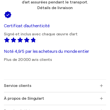
d'art assurées pendant le transport.
Détails de livraison
Certificat d'authenticité
Signé et inclus avec chaque œuvre d'art
Noté 4,9/5 par les acheteurs du monde entier
Plus de 20 000 avis clients
Service clients
Nous contacter
À propos de Singulart
Expédition
Politique de retour
A propos de nous
Témoignages de clients