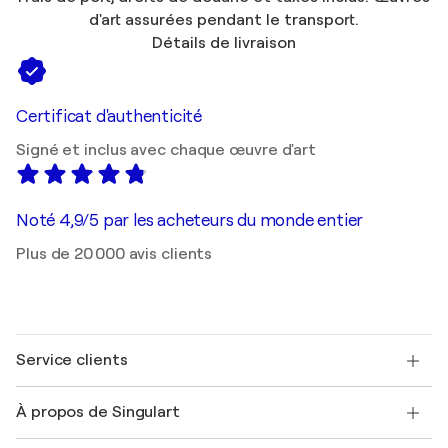
d'art assurées pendant le transport.
Détails de livraison
Certificat d'authenticité
Signé et inclus avec chaque œuvre d'art
Noté 4,9/5 par les acheteurs du monde entier
Plus de 20 000 avis clients
Service clients
Nous contacter
À propos de Singulart
Expédition
Politique de retour
A propos de nous