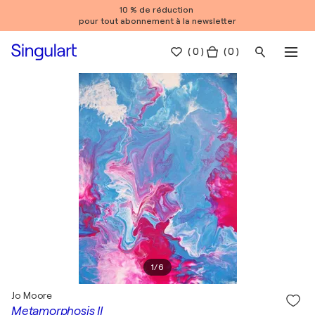
10 % de réduction
pour tout abonnement à la newsletter
(
0
)
( 0 )
1
/
6
Jo Moore
Metamorphosis II