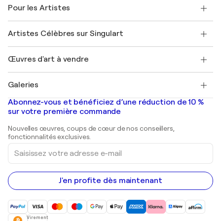
Témoignages de clients
Pour les Artistes
FAQ
Offrir une carte cadeau
Sociétés affiliées
Rejoignez notre programme commercial
Rejoindre Singulart en tant qu'artiste
Nos artistes
Mon compte
Artistes Célèbres sur Singulart
Se connecter en tant qu'Artiste
Magazine Singulart
Protection acheteur
Emplois
+33 1 76 44 06 42
Henri Matisse
Découvrez une sélection d'art original
Œuvres d'art à vendre
Marc Chagall
Pablo Picasso
Tableaux à vendre
Salvador Dalí
Galeries
Tableaux abstraits à vendre
Banksy
Peintures à l'huile
Mr. Brainwash
Galeries d'art en France
Abonnez-vous et bénéficiez d’une réduction de 10 %
Peintures de paysage
Shepard Fairey
Galeries d'art en Belgique
sur votre première commande
Estampes
Sculptures
Nouvelles œuvres, coups de cœur de nos conseillers,
Peintures acryliques
fonctionnalités exclusives.
Saisissez
votre
adresse
e-
mail
J'en profite dès maintenant
Virement