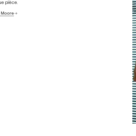
e pièce.
o Moore