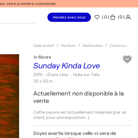
% sur votre première commande.
(
0
)
( 0 )
Vendez avec nous
Galerie d'art
Peinture
Abstraction
Classique
Hu
Jo Moore
Sunday Kinda Love
2019
• États-Unis
•
Huile sur Toile
30 x 30 in
Actuellement non disponible à la
vente
Cette oeuvre est actuellement réservée (par un
client, pour une exposition...).
Soyez avertis lorsque celle-ci sera de