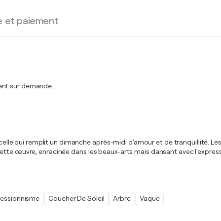
e et paiement
ment sur demande.
, celle qui remplit un dimanche après-midi d'amour et de tranquillité. L
Cette œuvre, enracinée dans les beaux-arts mais dansant avec l'expre
ressionnisme
Coucher De Soleil
Arbre
Vague