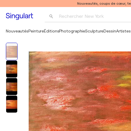
Nouveautés, coups de cœur, t
Rechercher 
New York
Photographie
Nouveautés
Peinture
Éditions
Photographie
Sculpture
Dessin
Artistes
Pop Art
Pablo Picasso