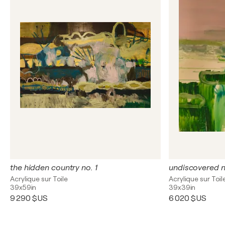
the hidden country no. 1
undiscovered n
Acrylique sur Toile
Acrylique sur Toil
39x59in
39x39in
9 290 $US
6 020 $US