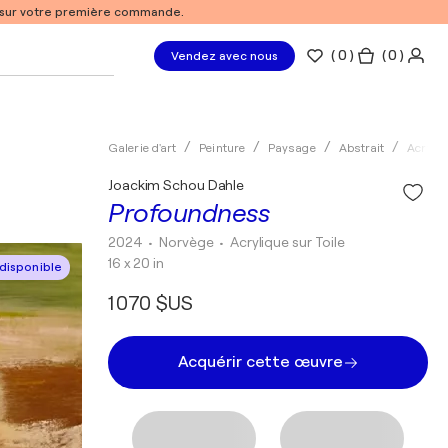
% sur votre première commande.
(
0
)
( 0 )
Vendez avec nous
Galerie d'art
Peinture
Paysage
Abstrait
Acryliq
Joackim Schou Dahle
Profoundness
2024
• Norvège
•
Acrylique sur Toile
16 x 20 in
disponible
1 070 $US
Acquérir cette œuvre