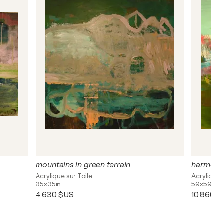
mountains in green terrain
harmoni
Acrylique sur Toile
Acrylique
35x35in
59x59in
4 630 $US
10 860 