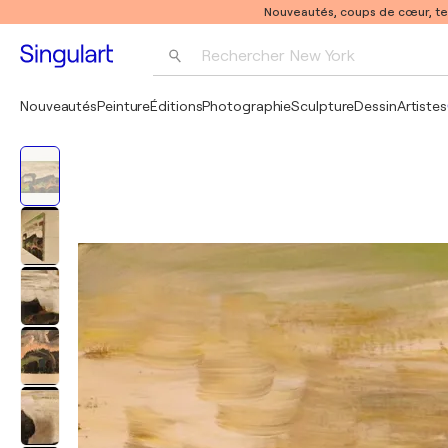
Nouveautés, coups de cœur, t
Rechercher 
New York
Photographie
Nouveautés
Peinture
Éditions
Photographie
Sculpture
Dessin
Artistes
Pop Art
Pablo Picasso