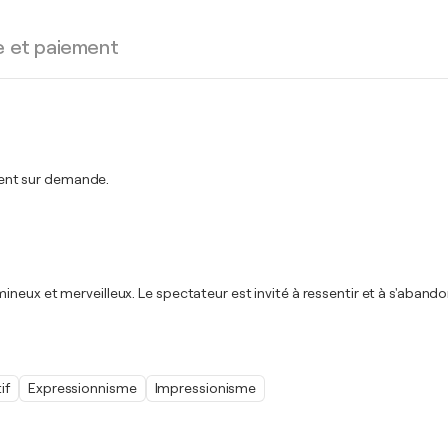
e et paiement
ent sur demande.
neux et merveilleux. Le spectateur est invité à ressentir et à s'abando
if
Expressionnisme
Impressionisme