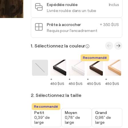
Expédiée roulée
Inclus
Livrée roulée dans un tube
Prête à accrocher
+ 350 $US
Requis pour l'encadrement
1. Sélectionnez la couleur
Recommandé
+
+
+
+
+
450 $US
450 $US
450 $US
450 $US
45
2. Sélectionnez la taille
Recommandé
Petit
Moyen
Grand
0,39" de
0,78" de
0,98" de
large
large
large