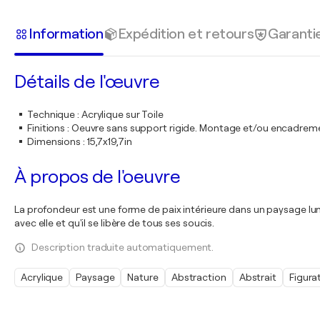
Information
Expédition et retours
Garanti
Détails de l'œuvre
Technique
:
Acrylique sur Toile
Finitions
:
Oeuvre sans support rigide. Montage et/ou encadrem
Dimensions
:
15,7x19,7in
À propos de l'oeuvre
La profondeur est une forme de paix intérieure dans un paysage lumi
avec elle et qu'il se libère de tous ses soucis.
Description traduite automatiquement.
Acrylique
Paysage
Nature
Abstraction
Abstrait
Figurat