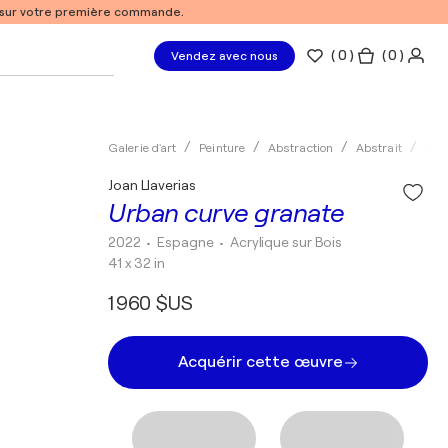
% sur votre première commande.
(
0
)
( 0 )
Vendez avec nous
Galerie d'art
Peinture
Abstraction
Abstrait
Acry
Joan Llaverias
Urban curve granate
2022
• Espagne
•
Acrylique sur Bois
41 x 32 in
1 960 $US
Acquérir cette œuvre