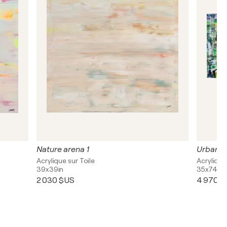
Nature arena 1
Urban te
Acrylique sur Toile
Acrylique
39x39in
35x74in
2 030 $US
4 970 $