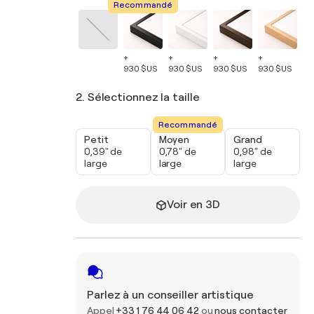
Recommandé
+
+
+
+
+
930 $US
930 $US
930 $US
930 $US
93
2. Sélectionnez la taille
Recommandé
Petit
Moyen
Grand
0,39" de
0,78" de
0,98" de
large
large
large
Voir en 3D
Parlez à un conseiller artistique
Appel
+33 1 76 44 06 42
ou
nous contacter