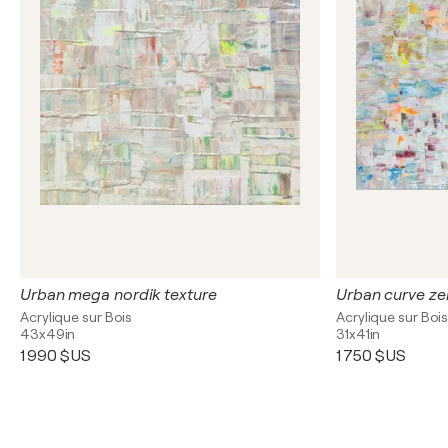
Urban mega nordik texture
Urban curve ze
Acrylique sur Bois
Acrylique sur Boi
43x49in
31x41in
1 990 $US
1 750 $US