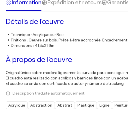
Information
Expédition et retours
Garanti
Détails de l'œuvre
Technique
:
Acrylique sur Bois
Finitions
:
Oeuvre sur bois. Prête à être accrochée. Encadremen
Dimensions
:
41,3x31,9in
À propos de l'oeuvre
Original único sobre madera ligeramente curvada para conseguir 
El cuadro está realizado con acrílicos y barnices finos con un acaba
El cuadro se envía con certificado de autor y número de tracking.
Description traduite automatiquement.
Acrylique
Abstraction
Abstrait
Plastique
Ligne
Peintur