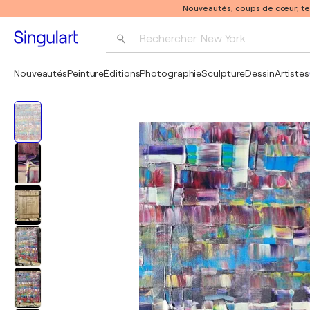
Nouveautés, coups de cœur, t
Rechercher 
New York
Photographie
Nouveautés
Peinture
Éditions
Photographie
Sculpture
Dessin
Artistes
Pop Art
Pablo Picasso