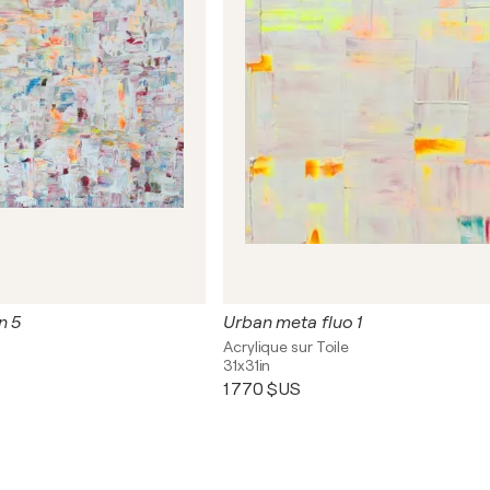
n 5
Urban meta fluo 1
s
Acrylique sur Toile
31x31in
1 770 $US