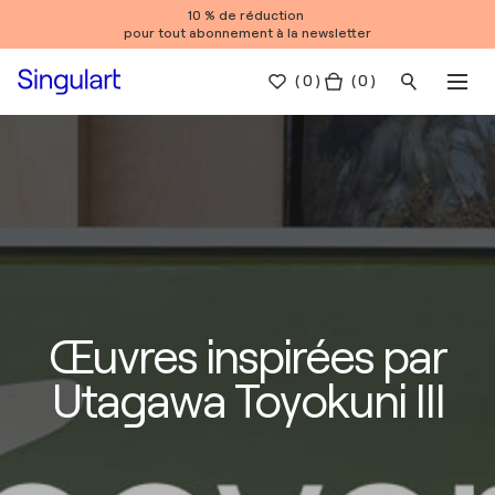
10 % de réduction
pour tout abonnement à la newsletter
(
0
)
( 0 )
Œuvres inspirées par
Utagawa Toyokuni III