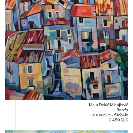
Maja Đokić Mihajlović
Roofs
Huile sur Lin - 51x24in
6 450 $US