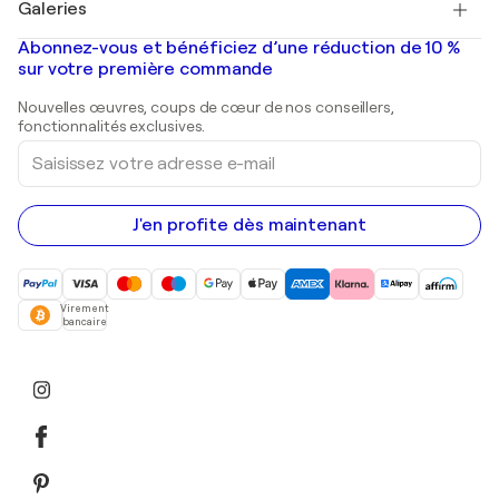
Galeries
Tableaux abstraits à vendre
Banksy
Peintures à l'huile
Mr. Brainwash
Galeries d'art en France
Abonnez-vous et bénéficiez d’une réduction de 10 %
Peintures de paysage
Shepard Fairey
Galeries d'art en Belgique
sur votre première commande
Estampes
Sculptures
Nouvelles œuvres, coups de cœur de nos conseillers,
Peintures acryliques
fonctionnalités exclusives.
Saisissez
votre
adresse
e-
mail
J'en profite dès maintenant
Virement
bancaire