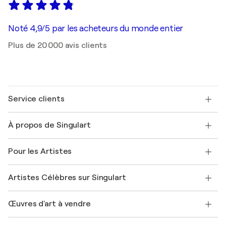
Noté 4,9/5 par les acheteurs du monde entier
Plus de 20 000 avis clients
Service clients
Nous contacter
À propos de Singulart
Expédition
Politique de retour
A propos de nous
Témoignages de clients
Pour les Artistes
FAQ
Offrir une carte cadeau
Sociétés affiliées
Rejoignez notre programme commercial
Rejoindre Singulart en tant qu'artiste
Nos artistes
Mon compte
Artistes Célèbres sur Singulart
Se connecter en tant qu'Artiste
Magazine Singulart
Protection acheteur
Emplois
+33 1 76 44 06 42
Henri Matisse
Découvrez une sélection d'art original
Œuvres d'art à vendre
Marc Chagall
Pablo Picasso
Tableaux à vendre
Salvador Dalí