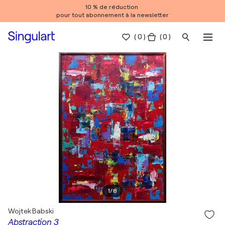
10 % de réduction
pour tout abonnement à la newsletter
(
0
)
( 0 )
1
/
8
Wojtek Babski
Abstraction 3