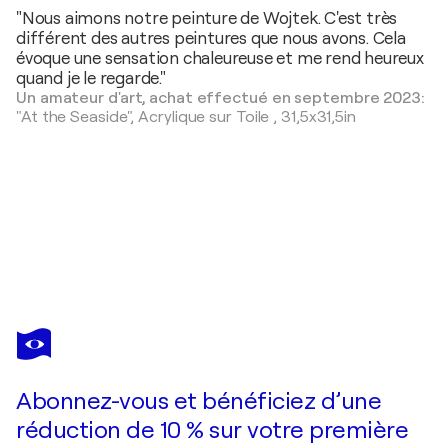
"Nous aimons notre peinture de Wojtek. C'est très
différent des autres peintures que nous avons. Cela
évoque une sensation chaleureuse et me rend heureux
quand je le regarde."
Un amateur d'art, achat effectué en septembre 2023:
"At the Seaside",
Acrylique sur Toile
,
31,5x31,5in
WOJTEK BABSKI
White Abstract 2
8 650 $US
Faire une offre
Acquérir
Abonnez-vous et bénéficiez d’une
réduction de 10 % sur votre première