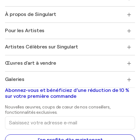
Nous contacter
À propos de Singulart
Expédition
Politique de retour
A propos de nous
Témoignages de clients
Pour les Artistes
FAQ
Offrir une carte cadeau
Sociétés affiliées
Rejoignez notre programme commercial
Rejoindre Singulart en tant qu'artiste
Nos artistes
Mon compte
Artistes Célèbres sur Singulart
Se connecter en tant qu'Artiste
Magazine Singulart
Protection acheteur
Emplois
+33 1 76 44 06 42
Henri Matisse
Découvrez une sélection d'art original
Œuvres d'art à vendre
Marc Chagall
Pablo Picasso
Tableaux à vendre
Salvador Dalí
Galeries
Tableaux abstraits à vendre
Banksy
Peintures à l'huile
Mr. Brainwash
Galeries d'art en France
Abonnez-vous et bénéficiez d’une réduction de 10 %
Peintures de paysage
Shepard Fairey
Galeries d'art en Belgique
sur votre première commande
Estampes
Sculptures
Nouvelles œuvres, coups de cœur de nos conseillers,
Peintures acryliques
fonctionnalités exclusives.
Saisissez
votre
adresse
e-
mail