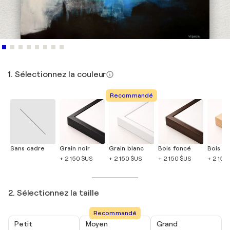
1. Sélectionnez la couleur
Recommandé
Sans cadre
Grain noir
Grain blanc
Bois foncé
Bois cla
+ 2 150 $US
+ 2 150 $US
+ 2 150 $US
+ 2 150
2. Sélectionnez la taille
Recommandé
Petit
Moyen
Grand