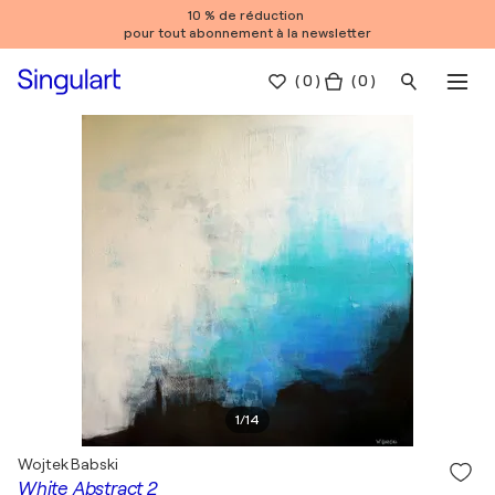
10 % de réduction
pour tout abonnement à la newsletter
(
0
)
( 0 )
1
/
14
Wojtek Babski
White Abstract 2