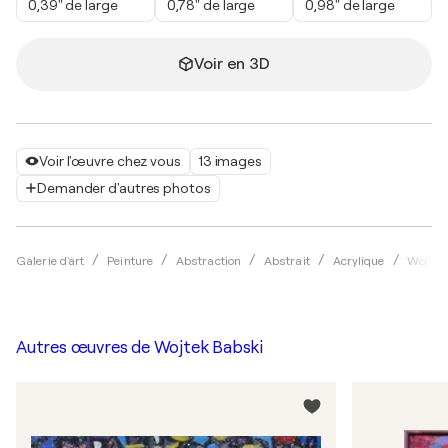
0,39" de large
0,78" de large
0,98" de large
Voir en 3D
Voir l'œuvre chez vous
13 images
Demander d'autres photos
Galerie d'art
Peinture
Abstraction
Abstrait
Acrylique
Wojtek
Autres œuvres de
Wojtek Babski