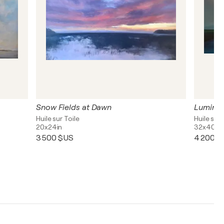
Snow Fields at Dawn
Lumino
Huile sur Toile
Huile sur 
20x24in
32x40in
3 500 $US
4 200 $