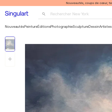
Nouveautés, coups de cœur, t
Rechercher 
New York
Photographie
Nouveautés
Peinture
Éditions
Photographie
Sculpture
Dessin
Artistes
Pop Art
Pablo Picasso