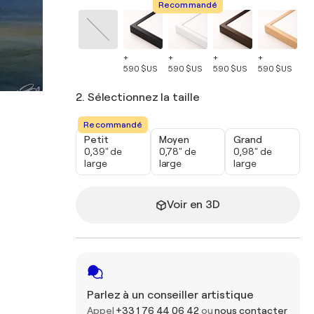
Recommandé
+
+
+
+
+
590 $US
590 $US
590 $US
590 $US
59
2. Sélectionnez la taille
Recommandé
Petit
Moyen
Grand
0,39" de
0,78" de
0,98" de
large
large
large
Voir en 3D
Parlez à un conseiller artistique
Appel
+33 1 76 44 06 42
ou
nous contacter