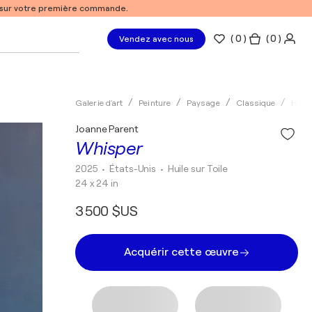
% sur votre première commande.
(
0
)
( 0 )
Vendez avec nous
Galerie d'art
Peinture
Paysage
Classique
Huile
Joanne Parent
Whisper
2025
• États-Unis
•
Huile sur Toile
24 x 24 in
3 500 $US
Acquérir cette œuvre