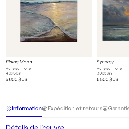
Rising Moon
Synergy
Huile sur Toile
Huile sur Toile
40x30in
36x36in
5 600 $US
6 500 $US
Information
Expédition et retours
Garanti
Détails de l'œuvre