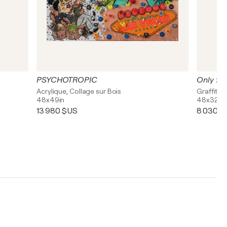
PSYCHOTROPIC
Only flu
Acrylique, Collage sur Bois
Graffiti, 
48x49in
48x32in
13 980 $US
8 030 $