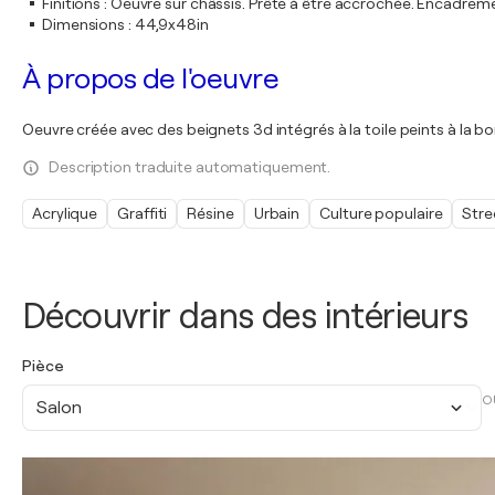
Finitions
:
Oeuvre sur châssis. Prête à être accrochée. Encadre
Dimensions
:
44,9x48in
À propos de l'oeuvre
Oeuvre créée avec des beignets 3d intégrés à la toile peints à la bom
Description traduite automatiquement.
Acrylique
Graffiti
Résine
Urbain
Culture populaire
Stre
Découvrir dans des intérieurs
Pièce
O
Salon