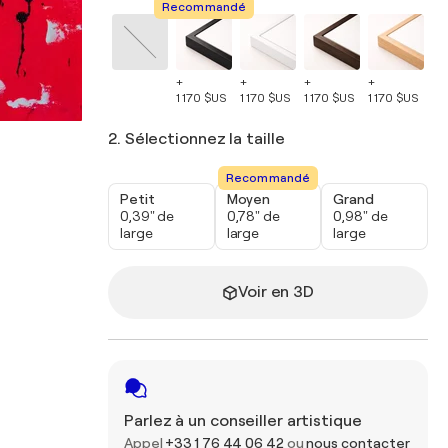
Recommandé
+
+
+
+
+
1 170 $US
1 170 $US
1 170 $US
1 170 $US
1 
2. Sélectionnez la taille
Recommandé
Petit
Moyen
Grand
0,39" de
0,78" de
0,98" de
large
large
large
Voir en 3D
Parlez à un conseiller artistique
Appel
+33 1 76 44 06 42
ou
nous contacter