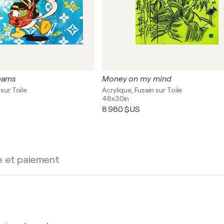
reams
Money on my mind
 sur Toile
Acrylique, Fusain sur Toile
48x30in
8 980 $US
e et paiement