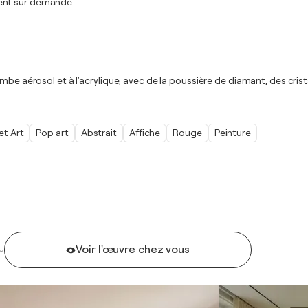
ment sur demande.
be aérosol et à l'acrylique, avec de la poussière de diamant, des crista
et Art
Pop art
Abstrait
Affiche
Rouge
Peinture
Voir l'œuvre chez vous
U