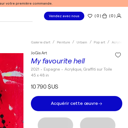
% sur votre première commande.
(
0
)
( 0 )
Vendez avec nous
Galerie d'art
Peinture
Urbain
Pop art
Acrylique
JoGis Art
My favourite hell
2021
• Espagne
•
Acrylique, Graffiti sur Toile
45 x 48 in
10 790 $US
Acquérir cette œuvre