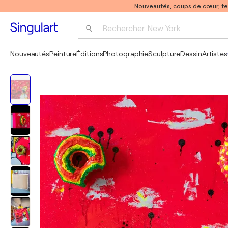
Nouveautés, coups de cœur, t
Rechercher 
New York
Photographie
Nouveautés
Peinture
Éditions
Photographie
Sculpture
Dessin
Artistes
Pop Art
Pablo Picasso