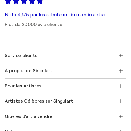
Noté 4,9/5 par les acheteurs du monde entier
Plus de 20 000 avis clients
Service clients
Nous contacter
À propos de Singulart
Expédition
Politique de retour
A propos de nous
Témoignages de clients
Pour les Artistes
FAQ
Offrir une carte cadeau
Sociétés affiliées
Rejoignez notre programme commercial
Rejoindre Singulart en tant qu'artiste
Nos artistes
Mon compte
Artistes Célèbres sur Singulart
Se connecter en tant qu'Artiste
Magazine Singulart
Protection acheteur
Emplois
+33 1 76 44 06 42
Henri Matisse
Découvrez une sélection d'art original
Œuvres d'art à vendre
Marc Chagall
Pablo Picasso
Tableaux à vendre
Salvador Dalí