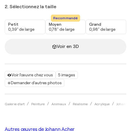
2. Sélectionnez la taille
Recommandé
Petit
Moyen
Grand
0,39" de large
0,78" de large
0,98" de large
Voir en 3D
Voir l'œuvre chez vous
5 images
Demander d'autres photos
Galerie d'art
Peinture
Animaux
Réalisme
Acrylique
Johann A
Autres œuvres de
Johann Acher