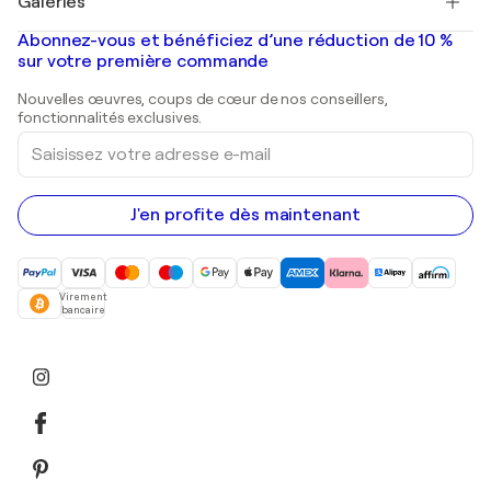
Galeries
Tableaux abstraits à vendre
Banksy
Peintures à l'huile
Mr. Brainwash
Galeries d'art en France
Abonnez-vous et bénéficiez d’une réduction de 10 %
Peintures de paysage
Shepard Fairey
Galeries d'art en Belgique
sur votre première commande
Estampes
Sculptures
Nouvelles œuvres, coups de cœur de nos conseillers,
Peintures acryliques
fonctionnalités exclusives.
Saisissez
votre
adresse
e-
mail
J'en profite dès maintenant
Virement
bancaire