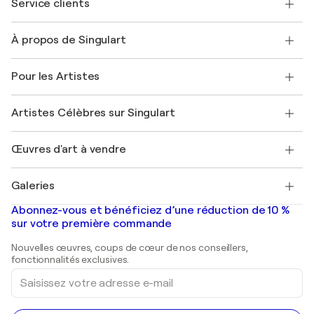
Service clients
Nous contacter
À propos de Singulart
Expédition
Politique de retour
A propos de nous
Témoignages de clients
Pour les Artistes
FAQ
Offrir une carte cadeau
Sociétés affiliées
Rejoignez notre programme commercial
Rejoindre Singulart en tant qu'artiste
Nos artistes
Mon compte
Artistes Célèbres sur Singulart
Se connecter en tant qu'Artiste
Magazine Singulart
Protection acheteur
Emplois
+33 1 76 44 06 42
Henri Matisse
Découvrez une sélection d'art original
Œuvres d'art à vendre
Marc Chagall
Pablo Picasso
Tableaux à vendre
Salvador Dalí
Galeries
Tableaux abstraits à vendre
Banksy
Peintures à l'huile
Mr. Brainwash
Galeries d'art en France
Abonnez-vous et bénéficiez d’une réduction de 10 %
Peintures de paysage
Shepard Fairey
Galeries d'art en Belgique
sur votre première commande
Estampes
Sculptures
Nouvelles œuvres, coups de cœur de nos conseillers,
Peintures acryliques
fonctionnalités exclusives.
Saisissez
votre
adresse
e-