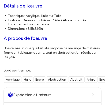
Détails de l'œuvre
Technique
:
Acrylique, Huile sur Toile
Finitions
:
Oeuvre sur châssis. Prête à être accrochée.
Encadrement sur demande.
Dimensions
:
31,5x31,5in
À propos de l'oeuvre
Une œuvre unique que l'artiste propose ce mélange de matières
forme un tableau moderne, tout en abstraction. Un régal pour
les yeux.
Bord peint en noir.
Acrylique
Huile
Encre
Abstraction
Abstrait
Arbre
Enc
Expédition et retours