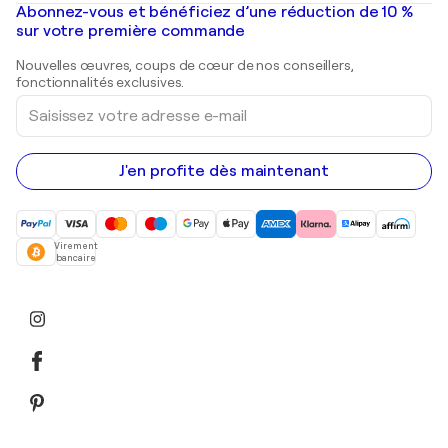
Mr. Brainwash
Galeries d'art en France
Abonnez-vous et bénéficiez d’une réduction de 10 %
Peintures de paysage
Shepard Fairey
Galeries d'art en Belgique
sur votre première commande
Estampes
Sculptures
Nouvelles œuvres, coups de cœur de nos conseillers,
Peintures acryliques
fonctionnalités exclusives.
Saisissez
votre
adresse
e-
mail
J'en profite dès maintenant
Virement
bancaire