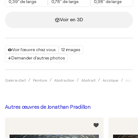
0,39" de large
0,78" de large
0,98" de large
Voir en 3D
Voir l'œuvre chez vous
12 images
Demander d'autres photos
Galerie d'art
Peinture
Abstraction
Abstrait
Acrylique
Jonatha
Autres œuvres de
Jonathan Pradillon