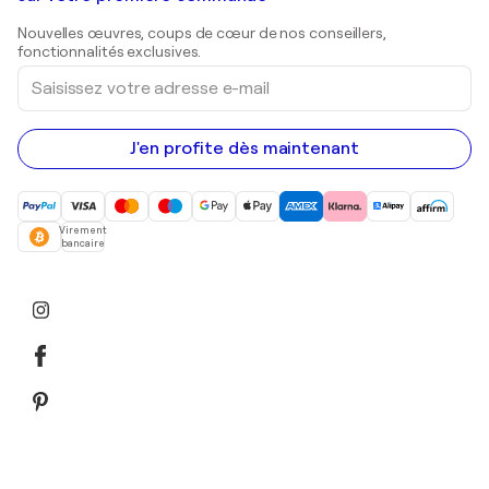
Estampes
Sculptures
Nouvelles œuvres, coups de cœur de nos conseillers,
Peintures acryliques
fonctionnalités exclusives.
Saisissez
votre
adresse
e-
mail
J'en profite dès maintenant
Virement
bancaire