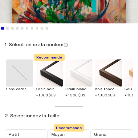
1. Sélectionnez la couleur
Recommandé
Sans cadre
Grain noir
Grain blanc
Bois foncé
Bois cla
+ 1 300 $US
+ 1 300 $US
+ 1 300 $US
+ 1 300
2. Sélectionnez la taille
Recommandé
Petit
Moyen
Grand