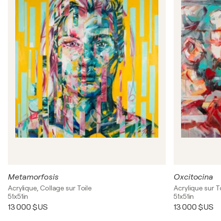
Metamorfosis
Oxcitocina
Acrylique, Collage sur Toile
Acrylique sur T
51x51in
51x51in
13 000 $US
13 000 $US