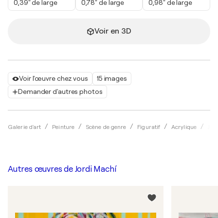
0,39" de large
0,78" de large
0,98" de large
Voir en 3D
Voir l'œuvre chez vous
15 images
Demander d'autres photos
Galerie d'art
Peinture
Scène de genre
Figuratif
Acrylique
Jor
Autres œuvres de
Jordi Machí