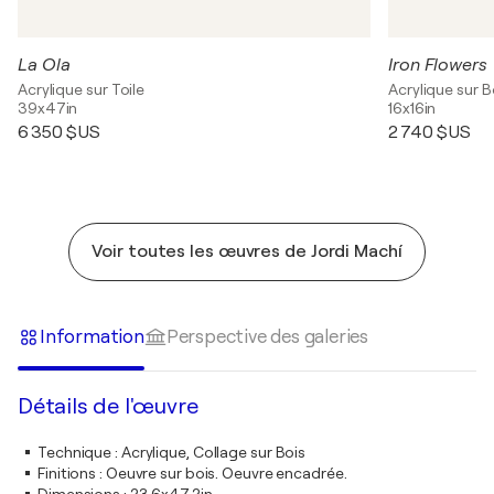
La Ola
Iron Flowers
Acrylique sur Toile
Acrylique sur B
39x47in
16x16in
6 350 $US
2 740 $US
Voir toutes les œuvres de Jordi Machí
Information
Perspective des galeries
Détails de l'œuvre
Technique
:
Acrylique, Collage sur Bois
Finitions
:
Oeuvre sur bois. Oeuvre encadrée.