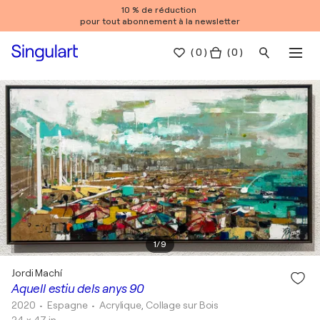
10 % de réduction
pour tout abonnement à la newsletter
(
0
)
( 0 )
1
/
9
Jordi Machí
Aquell estiu dels anys 90
2020
• Espagne
•
Acrylique, Collage sur Bois