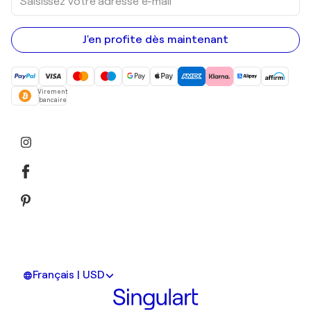
votre
adresse
e-
mail
J'en profite dès maintenant
Virement
bancaire
Français | USD