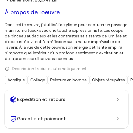
Dimensions
:
23,6x47,2in
À propos de l'oeuvre
Dans cette œuvre, j'ai utilisé l'acrylique pour capturer un paysage
marin tumultueux avec une touche expressionniste. Les coups
de pinceau audacieux et les contrastes saisissants de lumière et
d'obscurité invitent à la réflexion sur la nature imprévisible de
l'avenir. À la vue de cette œuvre, son énergie pétillante emplira
n'importe quel intérieur d'un profond sentiment d'excitation et
de la promesse d'horizons inconnus.
Description traduite automatiquement.
Acrylique
Collage
Peinture en bombe
Objets récupérés
P
Expédition et retours
Garantie et paiement