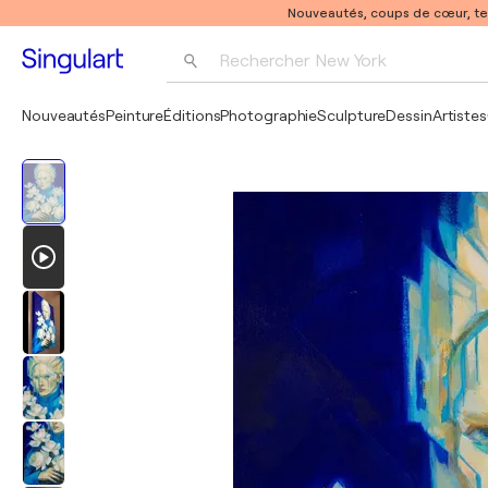
Nouveautés, coups de cœur, t
Rechercher 
New York
Photographie
Nouveautés
Peinture
Éditions
Photographie
Sculpture
Dessin
Artistes
Pop Art
Pablo Picasso