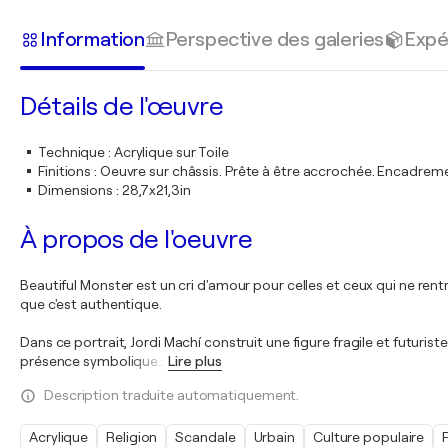
Information
Perspective des galeries
Expé
Détails de l'œuvre
Technique
:
Acrylique sur Toile
Finitions
:
Oeuvre sur châssis. Prête à être accrochée. Encadre
Dimensions
:
28,7x21,3in
À propos de l'oeuvre
Beautiful Monster est un cri d'amour pour celles et ceux qui ne rent
que c'est authentique.
Dans ce portrait, Jordi Machí construit une figure fragile et futuris
présence symbolique
…
Lire plus
Description traduite automatiquement.
Acrylique
Religion
Scandale
Urbain
Culture populaire