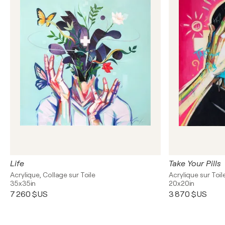
Life
Take Your Pills
Acrylique, Collage sur Toile
Acrylique sur Toil
35x35in
20x20in
7 260 $US
3 870 $US