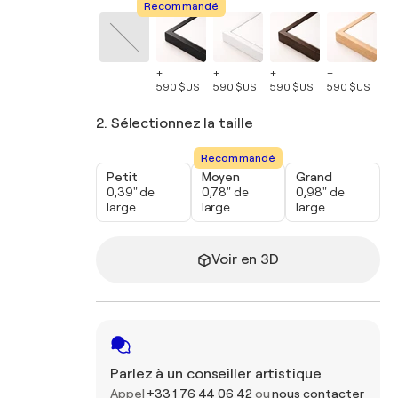
Recommandé
+
+
+
+
+
590 $US
590 $US
590 $US
590 $US
59
2. Sélectionnez la taille
Recommandé
Petit
Moyen
Grand
0,39" de
0,78" de
0,98" de
large
large
large
Voir en 3D
Parlez à un conseiller artistique
Appel
+33 1 76 44 06 42
ou
nous contacter