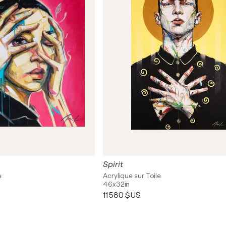
Spirit
e
Acrylique sur Toile
46x32in
11 580 $US