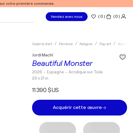
% sur votre première commande.
(
0
)
( 0 )
Vendez avec nous
Galerie d'art
Peinture
Religion
Pop art
Acryliqu
Jordi Machí
Beautiful Monster
2026
• Espagne
•
Acrylique sur Toile
29 x 21 in
11 390 $US
Acquérir cette œuvre