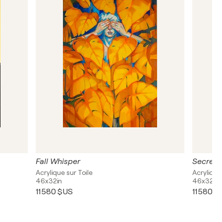
Fall Whisper
Secret 
Acrylique sur Toile
Acrylique
46x32in
46x32in
11 580 $US
11 580 $