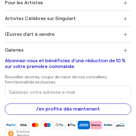
Pour les Artistes
FAQ
Offrir une carte cadeau
Sociétés affiliées
Rejoignez notre programme commercial
Rejoindre Singulart en tant qu'artiste
Nos artistes
Mon compte
Artistes Célèbres sur Singulart
Se connecter en tant qu'Artiste
Magazine Singulart
Protection acheteur
Emplois
+33 1 76 44 06 42
Henri Matisse
Découvrez une sélection d'art original
Œuvres d'art à vendre
Marc Chagall
Pablo Picasso
Tableaux à vendre
Salvador Dalí
Galeries
Tableaux abstraits à vendre
Banksy
Peintures à l'huile
Mr. Brainwash
Galeries d'art en France
Abonnez-vous et bénéficiez d’une réduction de 10 %
Peintures de paysage
Shepard Fairey
Galeries d'art en Belgique
sur votre première commande
Estampes
Sculptures
Nouvelles œuvres, coups de cœur de nos conseillers,
Peintures acryliques
fonctionnalités exclusives.
Saisissez
votre
adresse
e-
mail
J'en profite dès maintenant
Virement
bancaire