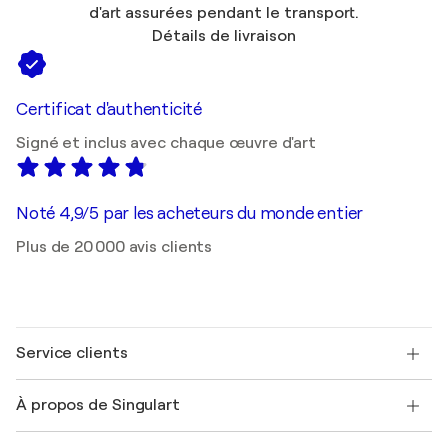
d'art assurées pendant le transport.
Détails de livraison
Certificat d'authenticité
Signé et inclus avec chaque œuvre d'art
Noté 4,9/5 par les acheteurs du monde entier
Plus de 20 000 avis clients
Service clients
Nous contacter
À propos de Singulart
Expédition
Politique de retour
A propos de nous
Témoignages de clients