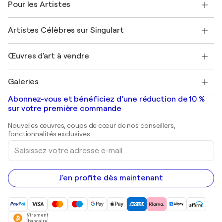
Pour les Artistes
FAQ
Offrir une carte cadeau
Sociétés affiliées
Rejoignez notre programme commercial
Rejoindre Singulart en tant qu'artiste
Nos artistes
Mon compte
Artistes Célèbres sur Singulart
Se connecter en tant qu'Artiste
Magazine Singulart
Protection acheteur
Emplois
+33 1 76 44 06 42
Henri Matisse
Découvrez une sélection d'art original
Œuvres d'art à vendre
Marc Chagall
Pablo Picasso
Tableaux à vendre
Salvador Dalí
Galeries
Tableaux abstraits à vendre
Banksy
Peintures à l'huile
Mr. Brainwash
Galeries d'art en France
Abonnez-vous et bénéficiez d’une réduction de 10 %
Peintures de paysage
Shepard Fairey
Galeries d'art en Belgique
sur votre première commande
Estampes
Sculptures
Nouvelles œuvres, coups de cœur de nos conseillers,
Peintures acryliques
fonctionnalités exclusives.
Saisissez
votre
adresse
e-
mail
J'en profite dès maintenant
Virement
bancaire