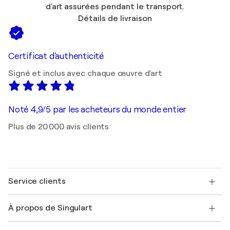
d'art assurées pendant le transport.
Détails de livraison
Certificat d'authenticité
Signé et inclus avec chaque œuvre d'art
Noté 4,9/5 par les acheteurs du monde entier
Plus de 20 000 avis clients
Service clients
Nous contacter
À propos de Singulart
Expédition
Politique de retour
A propos de nous
Témoignages de clients