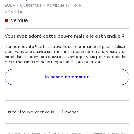
2024
• Guatemala
•
Acrylique sur Toile
32 x 48 in
Vendue
Vous avez adoré cette oeuvre mais elle est vendue ?
Bonne nouvelle ! L'artiste travaille sur commande. Il peut réaliser
pour vous une oeuvre sur-mesure, inspirée de ce que vous avez
aimé dans la première oeuvre. L'avantage : vous pourrez décider
des dimensions et nous négocions le prix pour vous.
Je passe commande
Voir l'œuvre chez vous
14 images
Galerie d'art
Peinture
Urbain
Pop art
Acrylique
Jose Rivera