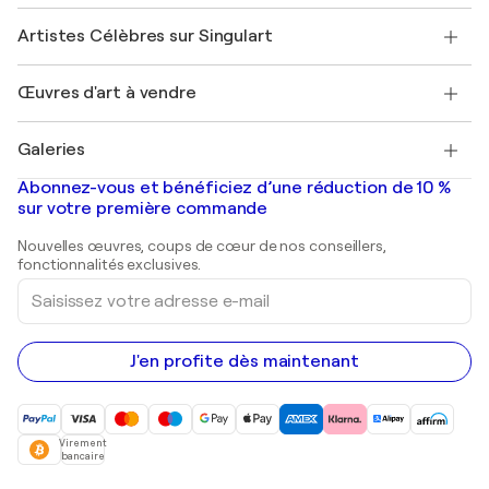
Sociétés affiliées
Rejoignez notre programme commercial
Rejoindre Singulart en tant qu'artiste
Nos artistes
Mon compte
Artistes Célèbres sur Singulart
Se connecter en tant qu'Artiste
Magazine Singulart
Protection acheteur
Emplois
+33 1 76 44 06 42
Henri Matisse
Découvrez une sélection d'art original
Œuvres d'art à vendre
Marc Chagall
Pablo Picasso
Tableaux à vendre
Salvador Dalí
Galeries
Tableaux abstraits à vendre
Banksy
Peintures à l'huile
Mr. Brainwash
Galeries d'art en France
Abonnez-vous et bénéficiez d’une réduction de 10 %
Peintures de paysage
Shepard Fairey
Galeries d'art en Belgique
sur votre première commande
Estampes
Sculptures
Nouvelles œuvres, coups de cœur de nos conseillers,
Peintures acryliques
fonctionnalités exclusives.
Saisissez
votre
adresse
e-
mail
J'en profite dès maintenant
Virement
bancaire