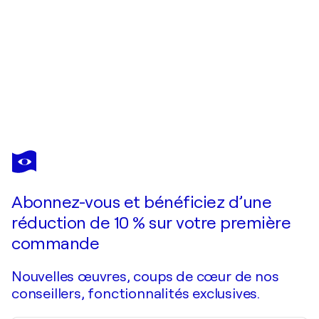
JOSE
RIVERA
Vous avez adoré cette oeuvre mais elle est vendue ?
Dream Explorers
Abonnez-vous et bénéficiez d’une
Je passe commande
réduction de 10 % sur votre première
commande
Nouvelles œuvres, coups de cœur de nos
conseillers, fonctionnalités exclusives.