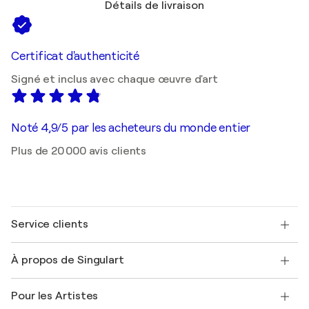
Détails de livraison
Certificat d'authenticité
Signé et inclus avec chaque œuvre d'art
Noté 4,9/5 par les acheteurs du monde entier
Plus de 20 000 avis clients
Service clients
Nous contacter
À propos de Singulart
Expédition
Politique de retour
A propos de nous
Témoignages de clients
Pour les Artistes
FAQ
Offrir une carte cadeau