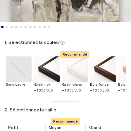
1. Sélectionnez la couleur
Recommandé
Sans cadre
Grain noir
Grain blanc
Bois foncé
Bois cla
+ 1 050 $US
+ 1 050 $US
+ 1 050 $US
+ 1 050
2. Sélectionnez la taille
Recommandé
Petit
Moyen
Grand