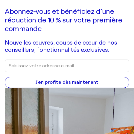
Faire une offre
Acquérir
Abonnez-vous et bénéficiez d’une
réduction de 10 % sur votre première
commande
Nouvelles œuvres, coups de cœur de nos
conseillers, fonctionnalités exclusives.
J'en profite dès maintenant