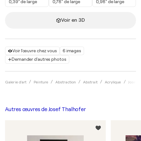
0,39" de large
0,78" de large
0,98" de large
Voir en 3D
Voir l'œuvre chez vous
6 images
Demander d'autres photos
Galerie d'art
Peinture
Abstraction
Abstrait
Acrylique
Josef T
Autres œuvres de
Josef Thalhofer