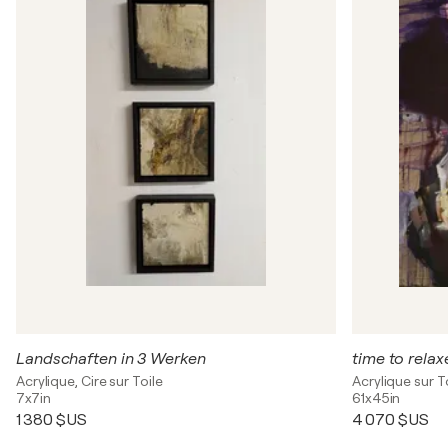
Landschaften in 3 Werken
time to relax
Acrylique, Cire sur Toile
Acrylique sur T
7x7in
61x45in
1 380 $US
4 070 $US