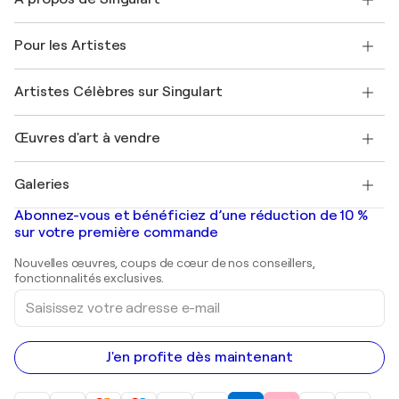
Expédition
Politique de retour
A propos de nous
Témoignages de clients
Pour les Artistes
FAQ
Offrir une carte cadeau
Sociétés affiliées
Rejoignez notre programme commercial
Rejoindre Singulart en tant qu'artiste
Nos artistes
Mon compte
Artistes Célèbres sur Singulart
Se connecter en tant qu'Artiste
Magazine Singulart
Protection acheteur
Emplois
+33 1 76 44 06 42
Henri Matisse
Découvrez une sélection d'art original
Œuvres d'art à vendre
Marc Chagall
Pablo Picasso
Tableaux à vendre
Salvador Dalí
Galeries
Tableaux abstraits à vendre
Banksy
Peintures à l'huile
Mr. Brainwash
Galeries d'art en France
Abonnez-vous et bénéficiez d’une réduction de 10 %
Peintures de paysage
Shepard Fairey
Galeries d'art en Belgique
sur votre première commande
Estampes
Sculptures
Nouvelles œuvres, coups de cœur de nos conseillers,
Peintures acryliques
fonctionnalités exclusives.
Saisissez
votre
adresse
e-
mail
J'en profite dès maintenant