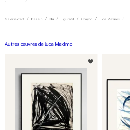
Sk
Galerie d'art
Dessin
Nu
Figuratif
Crayon
Juca Maximo
Autres œuvres de
Juca Maximo