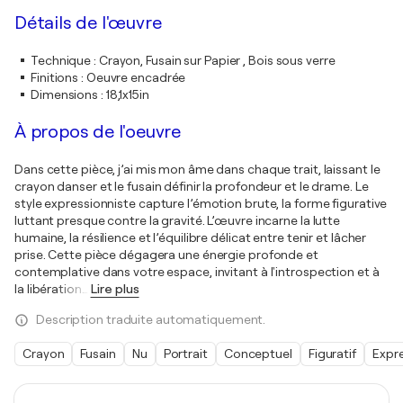
Détails de l'œuvre
Technique
:
Crayon, Fusain sur Papier , Bois sous verre
Finitions
:
Oeuvre encadrée
Dimensions
:
18,1x15in
À propos de l'oeuvre
Dans cette pièce, j’ai mis mon âme dans chaque trait, laissant le
crayon danser et le fusain définir la profondeur et le drame. Le
style expressionniste capture l’émotion brute, la forme figurative
luttant presque contre la gravité. L’œuvre incarne la lutte
humaine, la résilience et l’équilibre délicat entre tenir et lâcher
prise. Cette pièce dégagera une énergie profonde et
contemplative dans votre espace, invitant à l'introspection et à
la libération
…
Lire plus
Description traduite automatiquement.
Crayon
Fusain
Nu
Portrait
Conceptuel
Figuratif
Expr