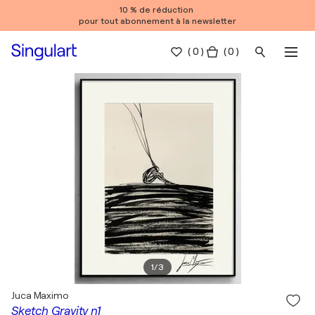
10 % de réduction
pour tout abonnement à la newsletter
(
0
)
( 0 )
1
/
3
Juca Maximo
Sketch Gravity n1