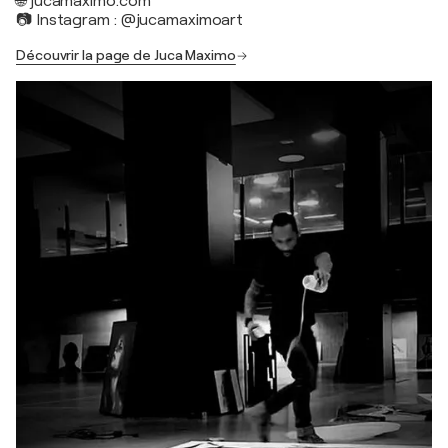
🌐 jucamaximo.com
📷 Instagram : @jucamaximoart
Découvrir la page de Juca Maximo