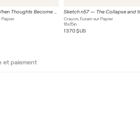
Sketch n90 – When Thoughts Become Storms (Original Series – Hand Painted 1/1)
r Papier
Crayon, Fusain sur Papier
18x15in
1 370 $US
e et paiement