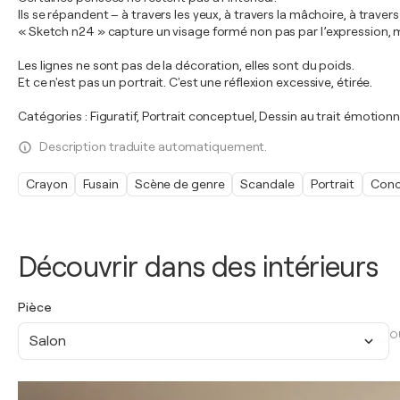
Ils se répandent – à travers les yeux, à travers la mâchoire, à travers 
« Sketch n24 » capture un visage formé non pas par l’expression, m
Les lignes ne sont pas de la décoration, elles sont du poids.
Et ce n'est pas un portrait. C'est une réflexion excessive, étirée.
Catégories : Figuratif, Portrait conceptuel, Dessin au trait émotion
Description traduite automatiquement.
Crayon
Fusain
Scène de genre
Scandale
Portrait
Conc
Découvrir dans des intérieurs
Pièce
O
Salon