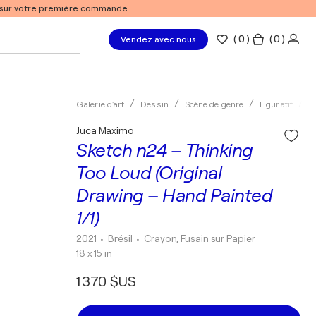
% sur votre première commande.
(
0
)
( 0 )
Vendez avec nous
Galerie d'art
Dessin
Scène de genre
Figuratif
C
Juca Maximo
Sketch n24 – Thinking
Too Loud (Original
Drawing – Hand Painted
1/1)
2021
• Brésil
•
Crayon, Fusain sur Papier
18 x 15 in
1 370 $US