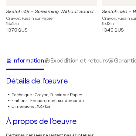
Sketch n19 – Screaming Without Sound (Original Drawing – Hand Painted 1/1)
Crayon, Fusain sur Papier
Crayon, Fusain su
18x15in
8x12in
1 370 $US
1 340 $US
Information
Expédition et retours
Garanti
Détails de l'œuvre
Technique
:
Crayon, Fusain sur Papier
Finitions
:
Encadrement sur demande
Dimensions
:
18,1x15in
À propos de l'oeuvre
Certaines pensées ne restent pas à l’intérieur.