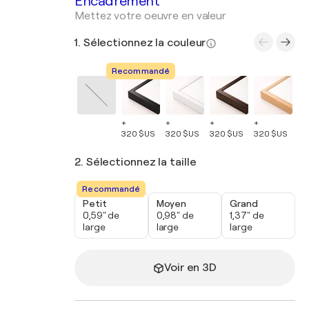
Encadrement
Mettez votre oeuvre en valeur
1. Sélectionnez la couleur
Recommandé
+
+
+
+
+
320 $US
320 $US
320 $US
320 $US
32
2. Sélectionnez la taille
Recommandé
Petit
Moyen
Grand
0,59" de
0,98" de
1,37" de
large
large
large
Voir en 3D