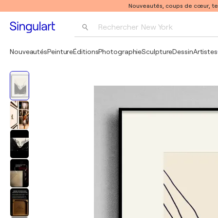
Nouveautés, coups de cœur, t
Rechercher 
New York
Photographie
Nouveautés
Peinture
Éditions
Photographie
Sculpture
Dessin
Artistes
Pop Art
Pablo Picasso