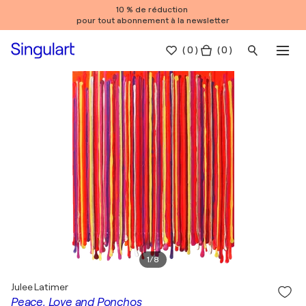
10 % de réduction
pour tout abonnement à la newsletter
(
0
)
( 0 )
1
/
8
Julee Latimer
Peace, Love and Ponchos