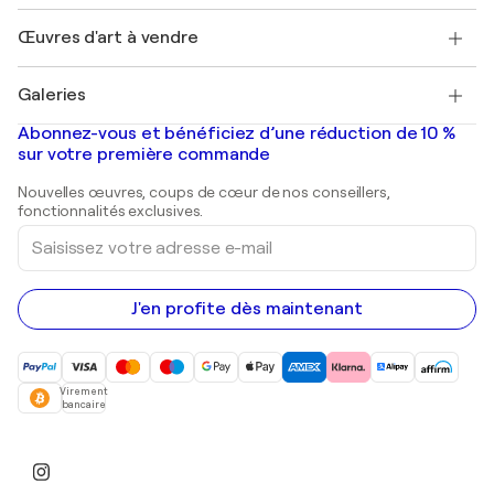
Emplois
+33 1 76 44 06 42
Henri Matisse
Découvrez une sélection d'art original
Œuvres d'art à vendre
Marc Chagall
Pablo Picasso
Tableaux à vendre
Salvador Dalí
Galeries
Tableaux abstraits à vendre
Banksy
Peintures à l'huile
Mr. Brainwash
Galeries d'art en France
Abonnez-vous et bénéficiez d’une réduction de 10 %
Peintures de paysage
Shepard Fairey
Galeries d'art en Belgique
sur votre première commande
Estampes
Sculptures
Nouvelles œuvres, coups de cœur de nos conseillers,
Peintures acryliques
fonctionnalités exclusives.
Saisissez
votre
adresse
e-
mail
J'en profite dès maintenant
Virement
bancaire