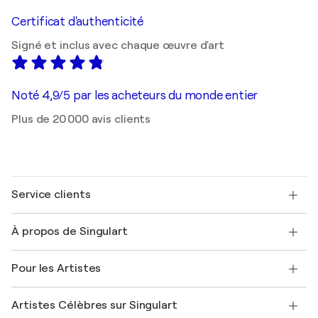
Certificat d'authenticité
Signé et inclus avec chaque œuvre d'art
Noté 4,9/5 par les acheteurs du monde entier
Plus de 20 000 avis clients
Service clients
Nous contacter
À propos de Singulart
Expédition
Politique de retour
A propos de nous
Témoignages de clients
Pour les Artistes
FAQ
Offrir une carte cadeau
Sociétés affiliées
Rejoignez notre programme commercial
Rejoindre Singulart en tant qu'artiste
Nos artistes
Mon compte
Artistes Célèbres sur Singulart
Se connecter en tant qu'Artiste
Magazine Singulart
Protection acheteur