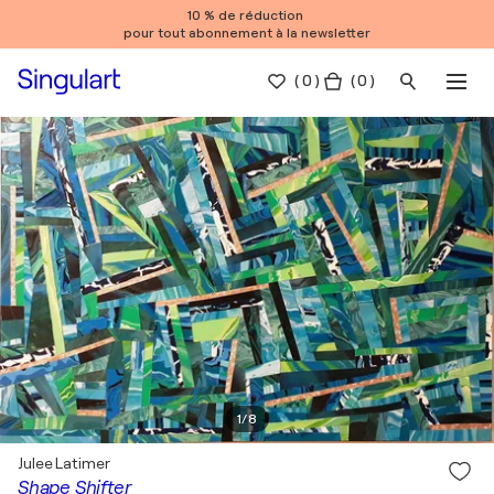
10 % de réduction
pour tout abonnement à la newsletter
(
0
)
( 0 )
1
/
8
Julee Latimer
Shape Shifter