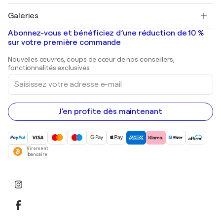
Pablo Picasso
Tableaux à vendre
Salvador Dalí
Galeries
Tableaux abstraits à vendre
Banksy
Peintures à l'huile
Mr. Brainwash
Galeries d'art en France
Abonnez-vous et bénéficiez d’une réduction de 10 %
Peintures de paysage
Shepard Fairey
Galeries d'art en Belgique
sur votre première commande
Estampes
Sculptures
Nouvelles œuvres, coups de cœur de nos conseillers,
Peintures acryliques
fonctionnalités exclusives.
Saisissez
votre
adresse
e-
mail
J'en profite dès maintenant
Virement
bancaire