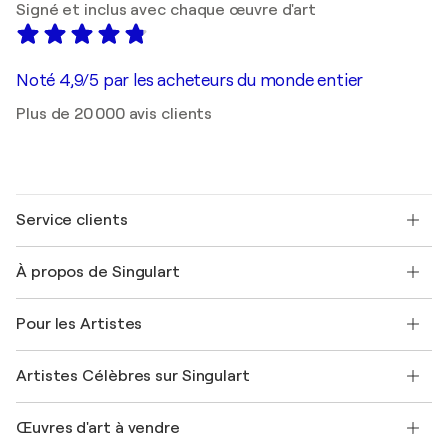
Signé et inclus avec chaque œuvre d'art
Noté 4,9/5 par les acheteurs du monde entier
Plus de 20 000 avis clients
Service clients
Nous contacter
À propos de Singulart
Expédition
Politique de retour
A propos de nous
Témoignages de clients
Pour les Artistes
FAQ
Offrir une carte cadeau
Sociétés affiliées
Rejoignez notre programme commercial
Rejoindre Singulart en tant qu'artiste
Nos artistes
Mon compte
Artistes Célèbres sur Singulart
Se connecter en tant qu'Artiste
Magazine Singulart
Protection acheteur
Emplois
+33 1 76 44 06 42
Henri Matisse
Découvrez une sélection d'art original
Œuvres d'art à vendre
Marc Chagall