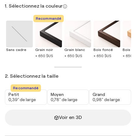
1. Sélectionnez la couleur
Recommandé
Sans cadre
Grain noir
Grain blanc
Bois foncé
Bois cla
+ 650 $US
+ 650 $US
+ 650 $US
+ 650 
2. Sélectionnez la taille
Recommandé
Petit
Moyen
Grand
0,39" de large
0,78" de large
0,98" de large
Voir en 3D