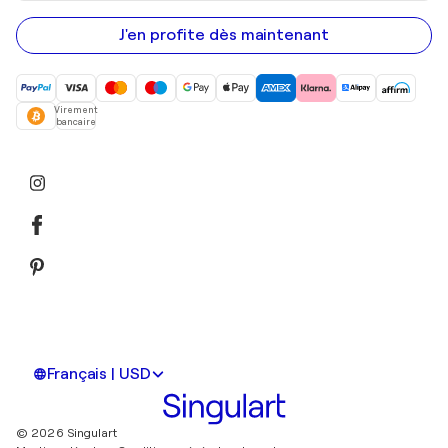
e-
mail
J'en profite dès maintenant
Virement
bancaire
Français | USD
© 2026 Singulart