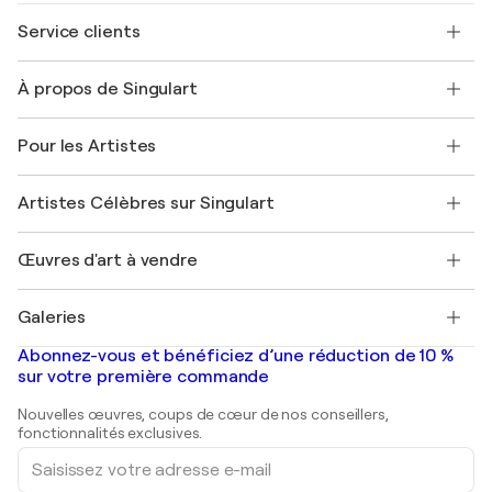
Service clients
Nous contacter
À propos de Singulart
Expédition
Politique de retour
A propos de nous
Témoignages de clients
Pour les Artistes
FAQ
Offrir une carte cadeau
Sociétés affiliées
Rejoignez notre programme commercial
Rejoindre Singulart en tant qu'artiste
Nos artistes
Mon compte
Artistes Célèbres sur Singulart
Se connecter en tant qu'Artiste
Magazine Singulart
Protection acheteur
Emplois
+33 1 76 44 06 42
Henri Matisse
Découvrez une sélection d'art original
Œuvres d'art à vendre
Marc Chagall
Pablo Picasso
Tableaux à vendre
Salvador Dalí
Galeries
Tableaux abstraits à vendre
Banksy
Peintures à l'huile
Mr. Brainwash
Galeries d'art en France
Abonnez-vous et bénéficiez d’une réduction de 10 %
Peintures de paysage
Shepard Fairey
Galeries d'art en Belgique
sur votre première commande
Estampes
Sculptures
Nouvelles œuvres, coups de cœur de nos conseillers,
Peintures acryliques
fonctionnalités exclusives.
Saisissez
votre
adresse