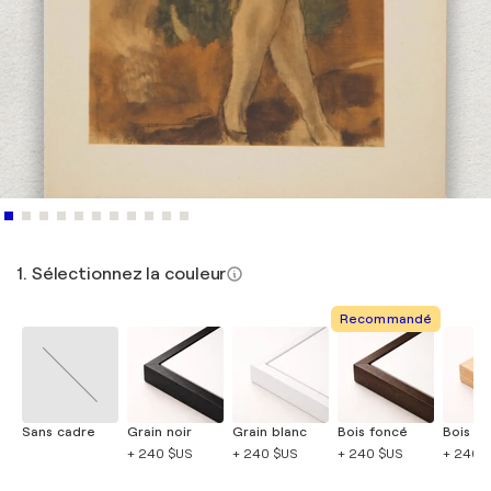
1. Sélectionnez la couleur
Recommandé
Sans cadre
Grain noir
Grain blanc
Bois foncé
Bois cla
+ 240 $US
+ 240 $US
+ 240 $US
+ 240 