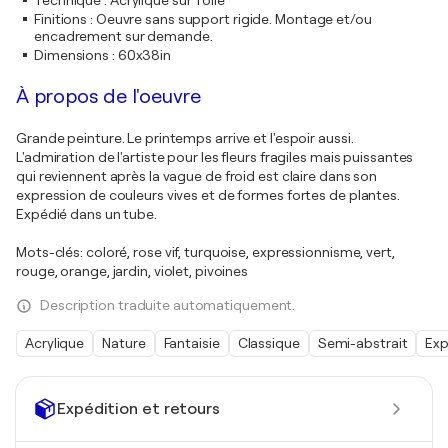
Technique
:
Acrylique sur Toile
Finitions
:
Oeuvre sans support rigide. Montage et/ou
encadrement sur demande.
Dimensions
:
60x38in
À propos de l'oeuvre
Grande peinture. Le printemps arrive et l'espoir aussi.
L'admiration de l'artiste pour les fleurs fragiles mais puissantes
qui reviennent après la vague de froid est claire dans son
expression de couleurs vives et de formes fortes de plantes.
Expédié dans un tube.
Mots-clés: coloré, rose vif, turquoise, expressionnisme, vert,
rouge, orange, jardin, violet, pivoines
Description traduite automatiquement.
Acrylique
Nature
Fantaisie
Classique
Semi-abstrait
Exp
Expédition et retours