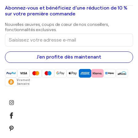
Peintures à l'huile
Mr. Brainwash
Galeries d'art en France
Abonnez-vous et bénéficiez d’une réduction de 10 %
Peintures de paysage
Shepard Fairey
Galeries d'art en Belgique
sur votre première commande
Estampes
Sculptures
Nouvelles œuvres, coups de cœur de nos conseillers,
Peintures acryliques
fonctionnalités exclusives.
Saisissez
votre
adresse
e-
mail
J'en profite dès maintenant
Virement
bancaire