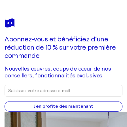
JULIA
HACKER
Vous avez adoré cette oeuvre mais elle est vendue ?
Lifeforce
Abonnez-vous et bénéficiez d’une
Je passe commande
réduction de 10 % sur votre première
commande
Nouvelles œuvres, coups de cœur de nos
conseillers, fonctionnalités exclusives.
J'en profite dès maintenant