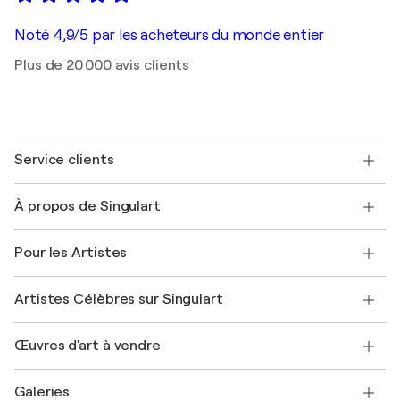
Noté 4,9/5 par les acheteurs du monde entier
Plus de 20 000 avis clients
Service clients
Nous contacter
À propos de Singulart
Expédition
Politique de retour
A propos de nous
Témoignages de clients
Pour les Artistes
FAQ
Offrir une carte cadeau
Sociétés affiliées
Rejoignez notre programme commercial
Rejoindre Singulart en tant qu'artiste
Nos artistes
Mon compte
Artistes Célèbres sur Singulart
Se connecter en tant qu'Artiste
Magazine Singulart
Protection acheteur
Emplois
+33 1 76 44 06 42
Henri Matisse
Découvrez une sélection d'art original
Œuvres d'art à vendre
Marc Chagall
Pablo Picasso
Tableaux à vendre
Salvador Dalí
Galeries
Tableaux abstraits à vendre
Banksy