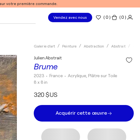
% sur votre première commande.
(
0
)
( 0 )
Vendez avec nous
Galerie d'art
Peinture
Abstraction
Abstrait
Acry
Julien Abstrait
Brume
2023
• France
•
Acrylique, Plâtre sur Toile
8 x 8 in
320 $US
Acquérir cette œuvre