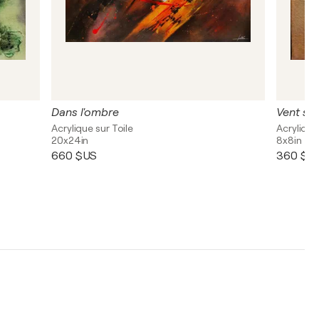
Dans l'ombre
Vent sol
Acrylique sur Toile
Acrylique
20x24in
8x8in
660 $US
360 $U