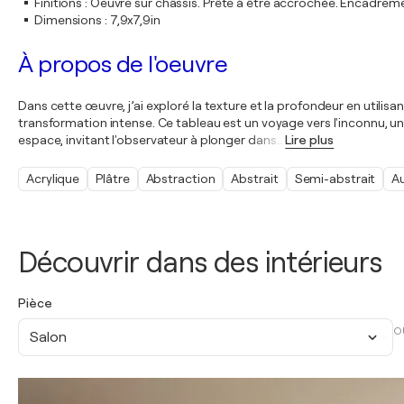
Finitions
:
Oeuvre sur châssis. Prête à être accrochée. Encadre
Dimensions
:
7,9x7,9in
À propos de l'oeuvre
Dans cette œuvre, j’ai exploré la texture et la profondeur en utilisan
transformation intense. Ce tableau est un voyage vers l'inconnu, une
espace, invitant l'observateur à plonger dans
…
Lire plus
Acrylique
Plâtre
Abstraction
Abstrait
Semi-abstrait
A
Découvrir dans des intérieurs
Pièce
O
Salon