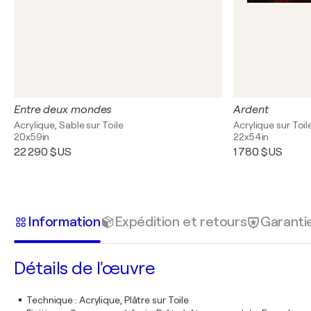
Entre deux mondes
Ardent
Acrylique, Sable sur Toile
Acrylique sur Toil
20x59in
22x54in
22 290 $US
1 780 $US
Information
Expédition et retours
Garanti
Détails de l'œuvre
Technique
:
Acrylique, Plâtre sur Toile