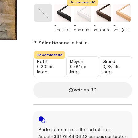
Recommandé
+
+
+
+
+
290 $US
290 $US
290 $US
290 $US
29
2. Sélectionnez la taille
Recommandé
Petit
Moyen
Grand
0,39" de
0,78" de
0,98" de
large
large
large
Voir en 3D
Parlez à un conseiller artistique
Appel
+33 1 76 44 06 42
ou
nous contacter