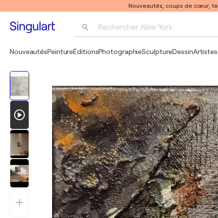
Nouveautés, coups de cœur, t
Rechercher 
New York
Photographie
Nouveautés
Peinture
Éditions
Photographie
Sculpture
Dessin
Artistes
Pop Art
Pablo Picasso