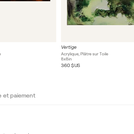
Vertige
e
Acrylique, Plâtre sur Toile
8x8in
360 $US
e et paiement