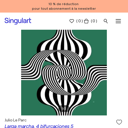
10 % de réduction
pour tout abonnement à la newsletter
(
0
)
( 0 )
1
/
2
Julio Le Parc
Larga marcha, 4 bifurcaciones 5