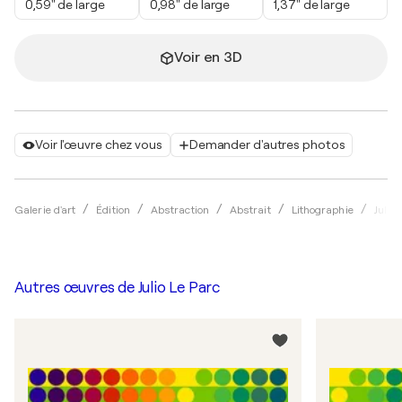
0,59" de large
0,98" de large
1,37" de large
Voir en 3D
Voir l'œuvre chez vous
Demander d'autres photos
Galerie d'art
Édition
Abstraction
Abstrait
Lithographie
Julio 
Autres œuvres de
Julio Le Parc