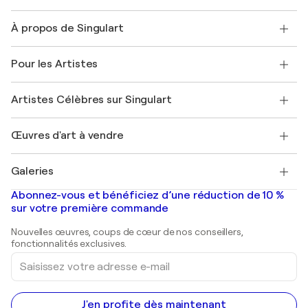
Nous contacter
À propos de Singulart
Expédition
Politique de retour
A propos de nous
Témoignages de clients
Pour les Artistes
FAQ
Offrir une carte cadeau
Sociétés affiliées
Rejoignez notre programme commercial
Rejoindre Singulart en tant qu'artiste
Nos artistes
Mon compte
Artistes Célèbres sur Singulart
Se connecter en tant qu'Artiste
Magazine Singulart
Protection acheteur
Emplois
+33 1 76 44 06 42
Henri Matisse
Découvrez une sélection d'art original
Œuvres d'art à vendre
Marc Chagall
Pablo Picasso
Tableaux à vendre
Salvador Dalí
Galeries
Tableaux abstraits à vendre
Banksy
Peintures à l'huile
Mr. Brainwash
Galeries d'art en France
Abonnez-vous et bénéficiez d’une réduction de 10 %
Peintures de paysage
Shepard Fairey
Galeries d'art en Belgique
sur votre première commande
Estampes
Sculptures
Nouvelles œuvres, coups de cœur de nos conseillers,
Peintures acryliques
fonctionnalités exclusives.
Saisissez
votre
adresse
e-
mail
J'en profite dès maintenant