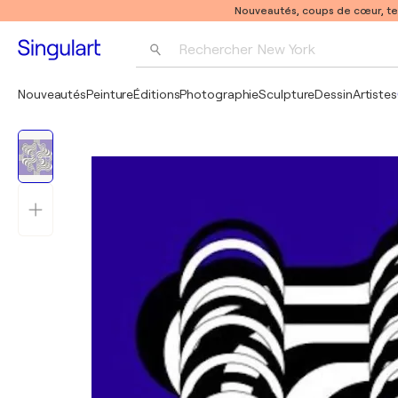
Nouveautés, coups de cœur, t
Rechercher 
New York
Photographie
Nouveautés
Peinture
Éditions
Photographie
Sculpture
Dessin
Artistes
Pop Art
Pablo Picasso