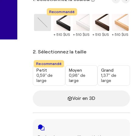
Recommandé
+ 510 $US
+ 510 $US
+ 510 $US
+ 510 $US
+ 
2. Sélectionnez la taille
Recommandé
Petit
Moyen
Grand
0,59" de
0,98" de
1,37" de
large
large
large
Voir en 3D