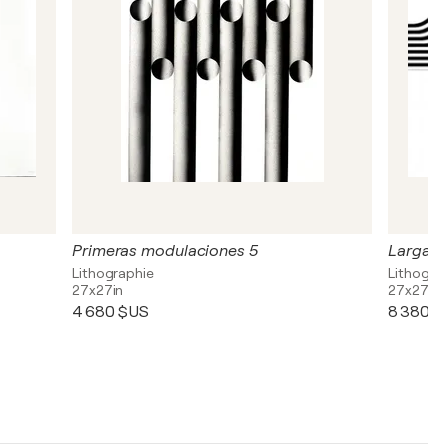
Primeras modulaciones 5
Larga m
Lithographie
Lithograp
27x27in
27x27in
4 680 $US
8 380 $