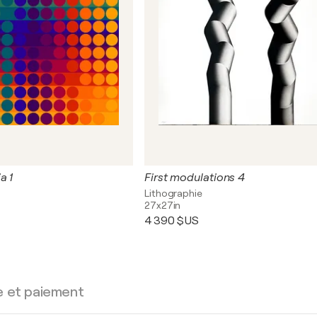
a 1
First modulations 4
Lithographie
27x27in
4 390 $US
e et paiement