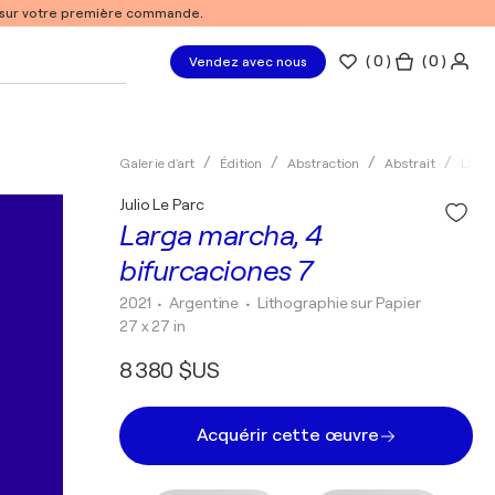
% sur votre première commande.
(
0
)
( 0 )
Vendez avec nous
Galerie d'art
Édition
Abstraction
Abstrait
Litho
Julio Le Parc
Larga marcha, 4
bifurcaciones 7
2021
• Argentine
•
Lithographie sur Papier
27 x 27 in
8 380 $US
Acquérir cette œuvre