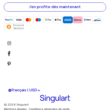
e-
mail
J'en profite dès maintenant
Virement
bancaire
Français | USD
© 2026 Singulart
Mentions légales.
Conditions générales de vente