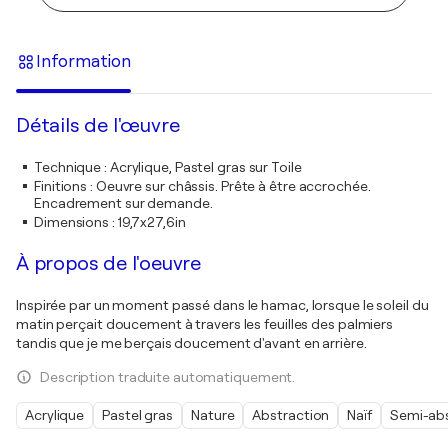
Information
Détails de l'œuvre
Technique
:
Acrylique, Pastel gras sur Toile
Finitions
:
Oeuvre sur châssis. Prête à être accrochée.
Encadrement sur demande.
Dimensions
:
19,7x27,6in
À propos de l'oeuvre
Inspirée par un moment passé dans le hamac, lorsque le soleil du
matin perçait doucement à travers les feuilles des palmiers
tandis que je me berçais doucement d'avant en arrière.
Description traduite automatiquement.
Acrylique
Pastel gras
Nature
Abstraction
Naïf
Semi-abs