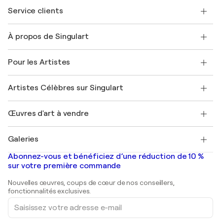
Service clients
Nous contacter
À propos de Singulart
Expédition
Politique de retour
A propos de nous
Témoignages de clients
Pour les Artistes
FAQ
Offrir une carte cadeau
Sociétés affiliées
Rejoignez notre programme commercial
Rejoindre Singulart en tant qu'artiste
Nos artistes
Mon compte
Artistes Célèbres sur Singulart
Se connecter en tant qu'Artiste
Magazine Singulart
Protection acheteur
Emplois
+33 1 76 44 06 42
Henri Matisse
Découvrez une sélection d'art original
Œuvres d'art à vendre
Marc Chagall
Pablo Picasso
Tableaux à vendre
Salvador Dalí
Galeries
Tableaux abstraits à vendre
Banksy
Peintures à l'huile
Mr. Brainwash
Galeries d'art en France
Abonnez-vous et bénéficiez d’une réduction de 10 %
Peintures de paysage
Shepard Fairey
Galeries d'art en Belgique
sur votre première commande
Estampes
Sculptures
Nouvelles œuvres, coups de cœur de nos conseillers,
Peintures acryliques
fonctionnalités exclusives.
Saisissez
votre
adresse