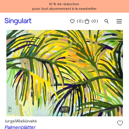
10 % de réduction
pour tout abonnement à la newsletter
(
0
)
( 0 )
1
/
7
Jurga Milašiūnaitė
Palmenblätter