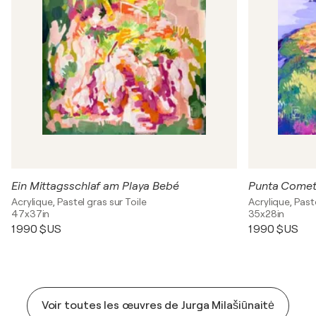
Ein Mittagsschlaf am Playa Bebé
Punta Come
Acrylique, Pastel gras sur Toile
Acrylique, Paste
47x37in
35x28in
1 990 $US
1 990 $US
Voir toutes les œuvres de Jurga Milašiūnaitė