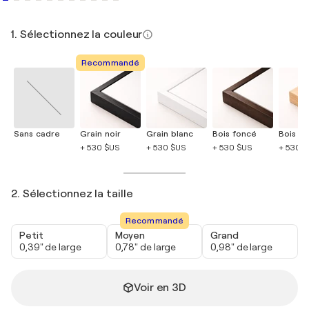
1. Sélectionnez la couleur
Recommandé
Sans cadre
Grain noir
Grain blanc
Bois foncé
Bois cla
+ 530 $US
+ 530 $US
+ 530 $US
+ 530 
2. Sélectionnez la taille
Recommandé
Petit
Moyen
Grand
0,39" de large
0,78" de large
0,98" de large
Voir en 3D