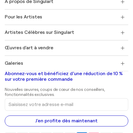
À propos de Singulart
Expédition
Politique de retour
A propos de nous
Témoignages de clients
Pour les Artistes
FAQ
Offrir une carte cadeau
Sociétés affiliées
Rejoignez notre programme commercial
Rejoindre Singulart en tant qu'artiste
Nos artistes
Mon compte
Artistes Célèbres sur Singulart
Se connecter en tant qu'Artiste
Magazine Singulart
Protection acheteur
Emplois
+33 1 76 44 06 42
Henri Matisse
Découvrez une sélection d'art original
Œuvres d'art à vendre
Marc Chagall
Pablo Picasso
Tableaux à vendre
Salvador Dalí
Galeries
Tableaux abstraits à vendre
Banksy
Peintures à l'huile
Mr. Brainwash
Galeries d'art en France
Abonnez-vous et bénéficiez d’une réduction de 10 %
Peintures de paysage
Shepard Fairey
Galeries d'art en Belgique
sur votre première commande
Estampes
Sculptures
Nouvelles œuvres, coups de cœur de nos conseillers,
Peintures acryliques
fonctionnalités exclusives.
Saisissez
votre
adresse
e-
mail
J'en profite dès maintenant