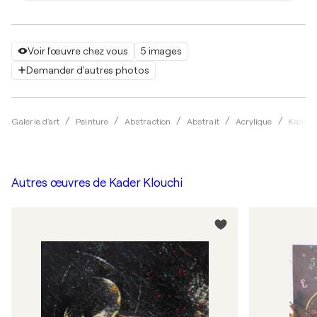
Voir l'œuvre chez vous
5 images
Demander d'autres photos
Galerie d'art
Peinture
Abstraction
Abstrait
Acrylique
Kader 
Autres œuvres de
Kader Klouchi