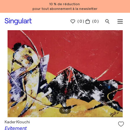
10 % de réduction
pour tout abonnement à la newsletter
(
0
)
( 0 )
1
/
6
Kader Klouchi
Evitement