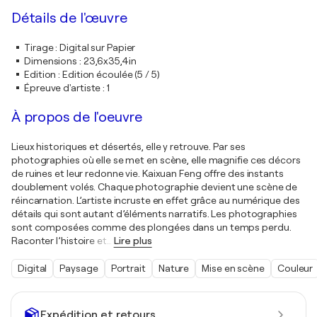
Détails de l'œuvre
Tirage
:
Digital sur Papier
Dimensions
:
23,6x35,4in
Edition
:
Edition écoulée (5 / 5)
Épreuve d'artiste
:
1
À propos de l'oeuvre
Lieux historiques et désertés, elle y retrouve. Par ses
photographies où elle se met en scène, elle magnifie ces décors
de ruines et leur redonne vie. Kaixuan Feng offre des instants
doublement volés. Chaque photographie devient une scène de
réincarnation. L’artiste incruste en effet grâce au numérique des
détails qui sont autant d’éléments narratifs. Les photographies
sont composées comme des plongées dans un temps perdu.
Raconter l’histoire et
…
Lire plus
Digital
Paysage
Portrait
Nature
Mise en scène
Couleur
Expédition et retours