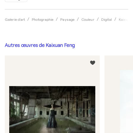
Galerie d'art
Photographie
Paysage
Couleur
Digital
Kaixuan
Autres œuvres de
Kaixuan Feng