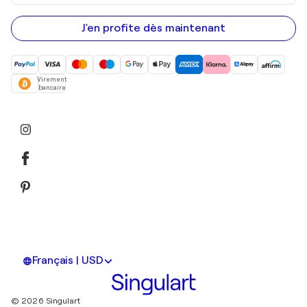
adresse
e-
mail
J'en profite dès maintenant
Virement
bancaire
Français | USD
© 2026 Singulart