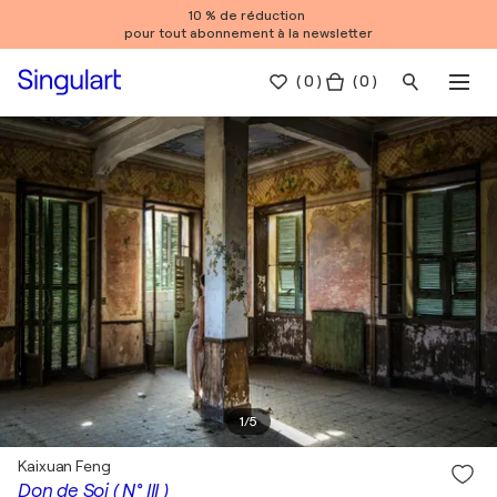
10 % de réduction
pour tout abonnement à la newsletter
(
0
)
( 0 )
1
/
5
Kaixuan Feng
Don de Soi ( N° III )