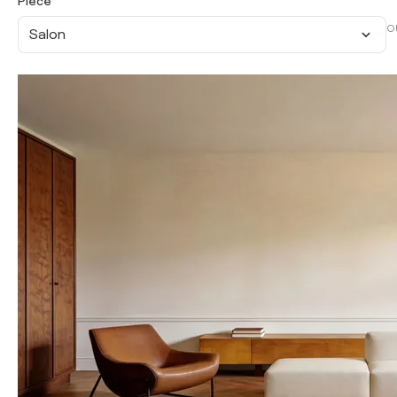
Pièce
O
Salon