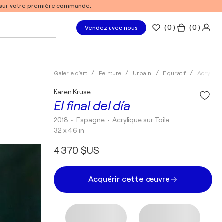
% sur votre première commande.
(
0
)
( 0 )
Vendez avec nous
Galerie d'art
Peinture
Urbain
Figuratif
Acryliqu
Karen Kruse
El final del día
2018
• Espagne
•
Acrylique sur Toile
32 x 46 in
4 370 $US
Acquérir cette œuvre