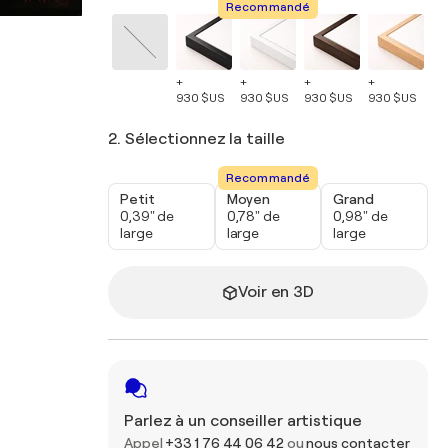
Recommandé
+
+
+
+
+
930 $US
930 $US
930 $US
930 $US
93
2. Sélectionnez la taille
Recommandé
Petit
Moyen
Grand
0,39" de
0,78" de
0,98" de
large
large
large
Voir en 3D
Parlez à un conseiller artistique
Appel
+33 1 76 44 06 42
ou
nous contacter