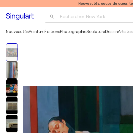
Nouveautés, coups de cœur, t
Rechercher 
New York
Photographie
Nouveautés
Peinture
Éditions
Photographie
Sculpture
Dessin
Artistes
Pop Art
Pablo Picasso