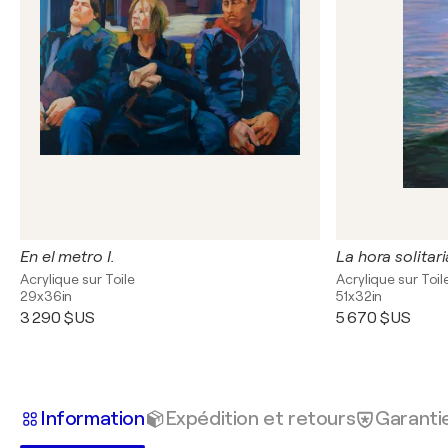
En el metro I.
La hora solitari
Acrylique sur Toile
Acrylique sur Toil
29x36in
51x32in
3 290 $US
5 670 $US
Information
Expédition et retours
Garanti