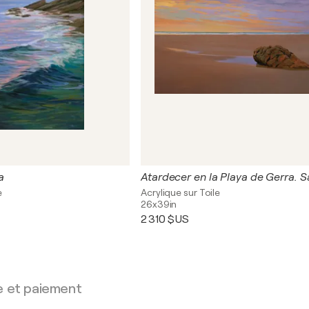
a
e
Acrylique sur Toile
26x39in
2 310 $US
e et paiement