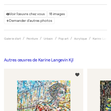
Voir l'œuvre chez vous
18 images
Demander d'autres photos
Galerie d'art
Peinture
Urbain
Pop art
Acrylique
Karine Langev
Autres œuvres de
Karine Langevin Kjl