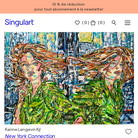
10 % de réduction
pour tout abonnement à la newsletter
(
0
)
( 0 )
1
/
20
Karine Langevin Kjl
New York Connection