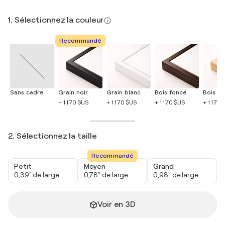
1. Sélectionnez la couleur
Recommandé
Sans cadre
Grain noir
Grain blanc
Bois foncé
Bois cla
+ 1 170 $US
+ 1 170 $US
+ 1 170 $US
+ 1 170 
2. Sélectionnez la taille
Recommandé
Petit
Moyen
Grand
0,39" de large
0,78" de large
0,98" de large
Voir en 3D