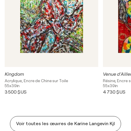
Kingdom
Venue d’Aill
Acrylique, Encre de Chine sur Toile
Résine, Encre s
55x39in
55x39in
3 500 $US
4 730 $US
Voir toutes les œuvres de Karine Langevin Kjl