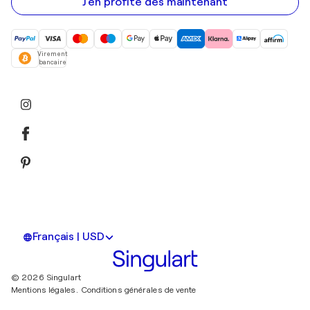
mail
J'en profite dès maintenant
Virement
bancaire
Français | USD
© 2026 Singulart
Mentions légales.
Conditions générales de vente