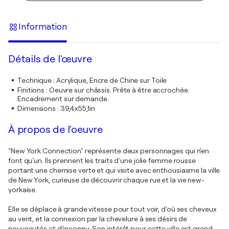
Information
Détails de l'œuvre
Technique
:
Acrylique, Encre de Chine sur Toile
Finitions
:
Oeuvre sur châssis. Prête à être accrochée.
Encadrement sur demande.
Dimensions
:
39,4x55,1in
À propos de l'oeuvre
"New York Connection" représente deux personnages qui n'en
font qu'un. Ils prennent les traits d'une jolie femme rousse
portant une chemise verte et qui visite avec enthousiasme la ville
de New York, curieuse de découvrir chaque rue et la vie new-
yorkaise.
Elle se déplace à grande vitesse pour tout voir, d'où ses cheveux
au vent, et la connexion par la chevelure à ses désirs de
nouveautés et d'inconnu. Son intérêt pour cette ville est grand