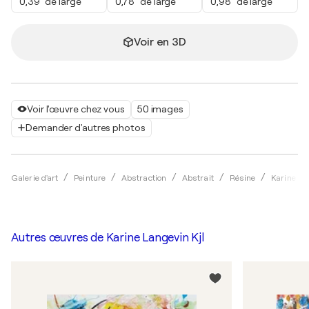
0,39" de large
0,78" de large
0,98" de large
Voir en 3D
Voir l'œuvre chez vous
50 images
Demander d'autres photos
Galerie d'art
Peinture
Abstraction
Abstrait
Résine
Karine La
Autres œuvres de
Karine Langevin Kjl