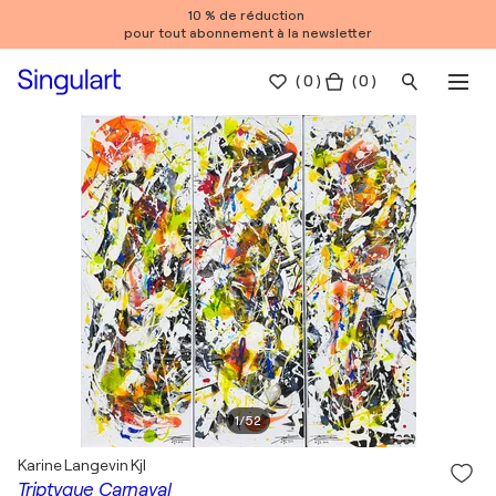
10 % de réduction
pour tout abonnement à la newsletter
(
0
)
( 0 )
1
/
52
Karine Langevin Kjl
Triptyque Carnaval