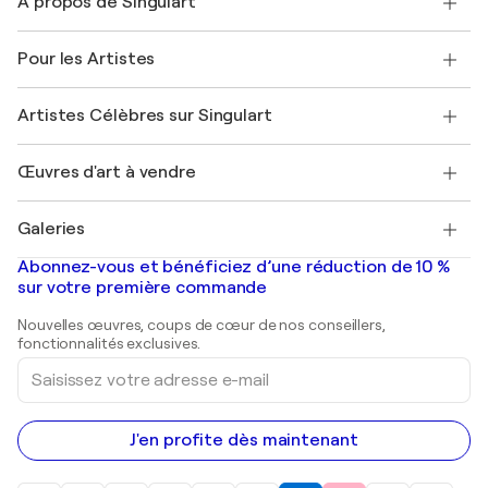
À propos de Singulart
Expédition
Politique de retour
A propos de nous
Témoignages de clients
Pour les Artistes
FAQ
Offrir une carte cadeau
Sociétés affiliées
Rejoignez notre programme commercial
Rejoindre Singulart en tant qu'artiste
Nos artistes
Mon compte
Artistes Célèbres sur Singulart
Se connecter en tant qu'Artiste
Magazine Singulart
Protection acheteur
Emplois
+33 1 76 44 06 42
Henri Matisse
Découvrez une sélection d'art original
Œuvres d'art à vendre
Marc Chagall
Pablo Picasso
Tableaux à vendre
Salvador Dalí
Galeries
Tableaux abstraits à vendre
Banksy
Peintures à l'huile
Mr. Brainwash
Galeries d'art en France
Abonnez-vous et bénéficiez d’une réduction de 10 %
Peintures de paysage
Shepard Fairey
Galeries d'art en Belgique
sur votre première commande
Estampes
Sculptures
Nouvelles œuvres, coups de cœur de nos conseillers,
Peintures acryliques
fonctionnalités exclusives.
Saisissez
votre
adresse
e-
mail
J'en profite dès maintenant