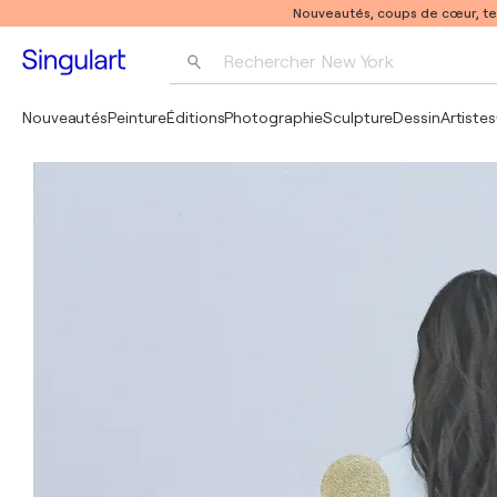
Nouveautés, coups de cœur, t
Rechercher 
New York
Photographie
Nouveautés
Peinture
Éditions
Photographie
Sculpture
Dessin
Artistes
Pop Art
Pablo Picasso