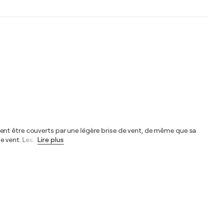
lent être couverts par une légère brise de vent, de même que sa
e vent. Les
…
Lire plus