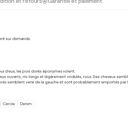
dition et retours
Garantie et paiement
ment sur demande.
r d'eux, les pois dorés éponymes volent.
eveux ouverts, mi-longs et légèrement ondulés, roux. Ses cheveux semb
dorés semblent venir de la gauche et sont probablement emportés par l
Cercle
Denim