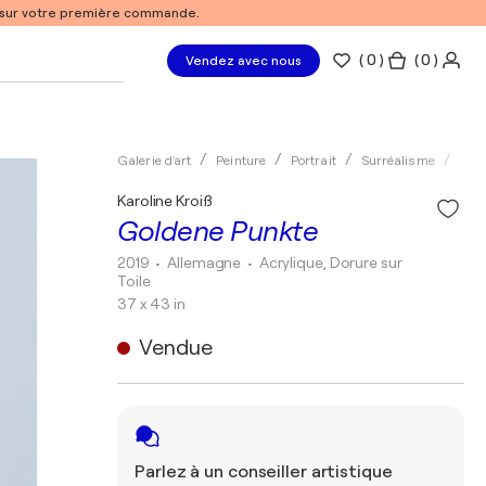
% sur votre première commande.
(
0
)
( 0 )
Vendez avec nous
Galerie d'art
Peinture
Portrait
Surréalisme
Acry
Karoline Kroiß
Goldene Punkte
2019
• Allemagne
•
Acrylique, Dorure sur
Toile
37 x 43 in
Vendue
Parlez à un conseiller artistique