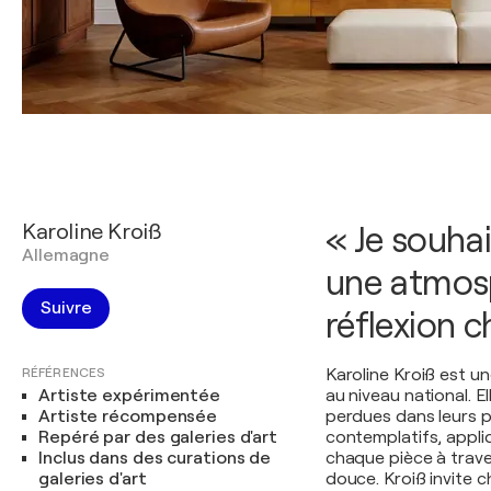
Karoline Kroiß
« Je souha
Allemagne
une atmosp
Suivre
réflexion c
RÉFÉRENCES
Karoline Kroiß est u
Artiste expérimentée
au niveau national. E
Artiste récompensée
perdues dans leurs 
Repéré par des galeries d'art
contemplatifs, appli
Inclus dans des curations de
chaque pièce à trave
galeries d'art
douce. Kroiß invite 