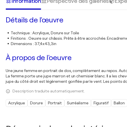
Information
Perspective des galeries
Expé
Détails de l'œuvre
Technique
:
Acrylique, Dorure sur Toile
Finitions
:
Oeuvre sur châssis. Prête à être accrochée. Encadre
Dimensions
:
37,4x43,3in
À propos de l'oeuvre
Une jeune femme en portrait de dos, complètement au repos. Autou
La femme porte une jupe marron et un chemisier blanc. Il a les ch
jupe du côté droit est légèrement gonflée par le vent. Les points 
Description traduite automatiquement.
Acrylique
Dorure
Portrait
Surréalisme
Figuratif
Ballon