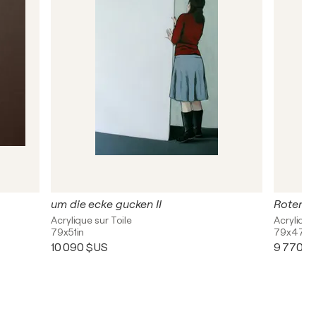
um die ecke gucken II
Roten F
Acrylique sur Toile
Acrylique
79x51in
79x47in
10 090 $US
9 770 $