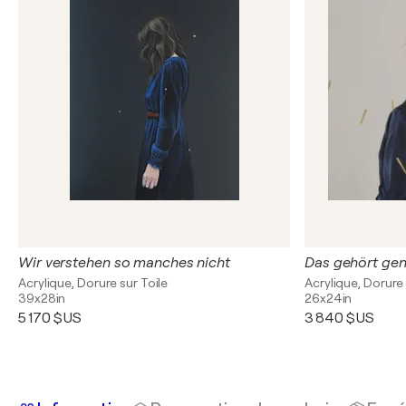
Wir verstehen so manches nicht
Das gehört ge
Acrylique, Dorure sur Toile
Acrylique, Dorure 
39x28in
26x24in
5 170 $US
3 840 $US