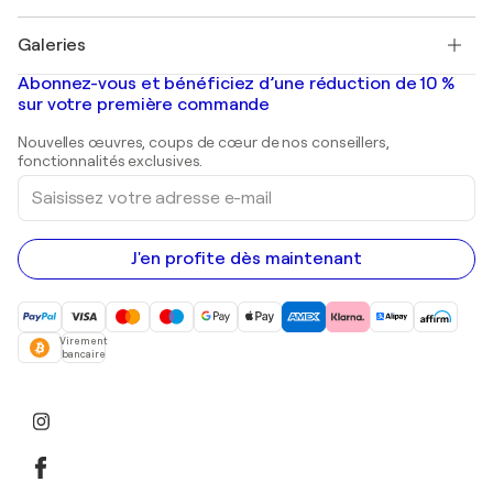
Pablo Picasso
Tableaux à vendre
Salvador Dalí
Galeries
Tableaux abstraits à vendre
Banksy
Peintures à l'huile
Mr. Brainwash
Galeries d'art en France
Abonnez-vous et bénéficiez d’une réduction de 10 %
Peintures de paysage
Shepard Fairey
Galeries d'art en Belgique
sur votre première commande
Estampes
Sculptures
Nouvelles œuvres, coups de cœur de nos conseillers,
Peintures acryliques
fonctionnalités exclusives.
Saisissez
votre
adresse
e-
mail
J'en profite dès maintenant
Virement
bancaire