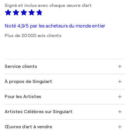
Signé et inclus avec chaque œuvre d'art
Noté 4,9/5 par les acheteurs du monde entier
Plus de 20 000 avis clients
Service clients
Nous contacter
À propos de Singulart
Expédition
Politique de retour
A propos de nous
Témoignages de clients
Pour les Artistes
FAQ
Offrir une carte cadeau
Sociétés affiliées
Rejoignez notre programme commercial
Rejoindre Singulart en tant qu'artiste
Nos artistes
Mon compte
Artistes Célèbres sur Singulart
Se connecter en tant qu'Artiste
Magazine Singulart
Protection acheteur
Emplois
+33 1 76 44 06 42
Henri Matisse
Découvrez une sélection d'art original
Œuvres d'art à vendre
Marc Chagall