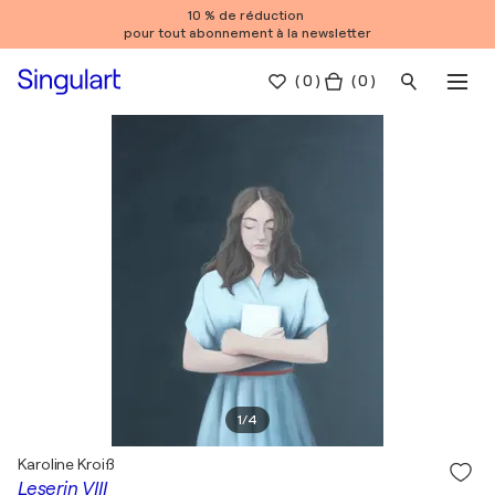
10 % de réduction
pour tout abonnement à la newsletter
(
0
)
( 0 )
1
/
4
Karoline Kroiß
Leserin VIII