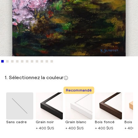
1. Sélectionnez la couleur
Recommandé
Sans cadre
Grain noir
Grain blanc
Bois foncé
Bois cla
+ 400 $US
+ 400 $US
+ 400 $US
+ 400 