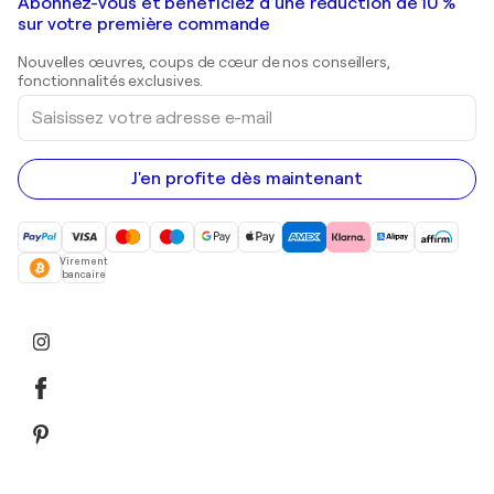
Galeries d'art en France
Abonnez-vous et bénéficiez d’une réduction de 10 %
Peintures de paysage
Shepard Fairey
Galeries d'art en Belgique
sur votre première commande
Estampes
Sculptures
Nouvelles œuvres, coups de cœur de nos conseillers,
Peintures acryliques
fonctionnalités exclusives.
Saisissez
votre
adresse
e-
mail
J'en profite dès maintenant
Virement
bancaire