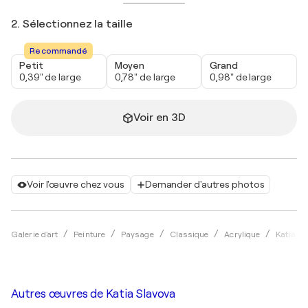
2. Sélectionnez la taille
Recommandé
Petit
Moyen
Grand
0,39" de large
0,78" de large
0,98" de large
Voir en 3D
Voir l'œuvre chez vous
Demander d'autres photos
Galerie d'art
Peinture
Paysage
Classique
Acrylique
Katia Sl
Autres œuvres de
Katia Slavova