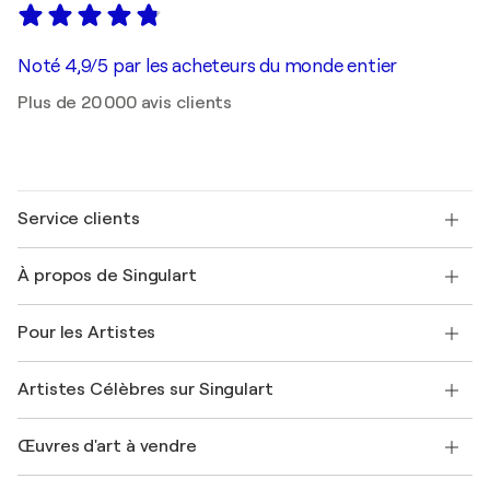
Noté 4,9/5 par les acheteurs du monde entier
Plus de 20 000 avis clients
Service clients
Nous contacter
À propos de Singulart
Expédition
Politique de retour
A propos de nous
Témoignages de clients
Pour les Artistes
FAQ
Offrir une carte cadeau
Sociétés affiliées
Rejoignez notre programme commercial
Rejoindre Singulart en tant qu'artiste
Nos artistes
Mon compte
Artistes Célèbres sur Singulart
Se connecter en tant qu'Artiste
Magazine Singulart
Protection acheteur
Emplois
+33 1 76 44 06 42
Henri Matisse
Découvrez une sélection d'art original
Œuvres d'art à vendre
Marc Chagall
Pablo Picasso
Tableaux à vendre