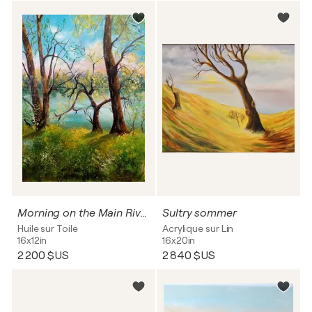
Morning on the Main River
Sultry sommer
Huile sur Toile
Acrylique sur Lin
16x12in
16x20in
2 200 $US
2 840 $US