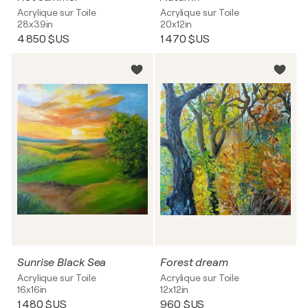
Acrylique sur Toile
Acrylique sur Toile
28x39in
20x12in
4 850 $US
1 470 $US
Sunrise Black Sea
Forest dream
Acrylique sur Toile
Acrylique sur Toile
16x16in
12x12in
1 480 $US
960 $US