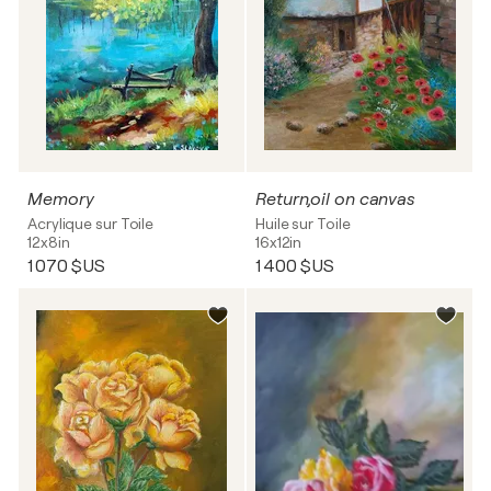
Memory
Return,oil on canvas
Acrylique sur Toile
Huile sur Toile
12x8in
16x12in
1 070 $US
1 400 $US