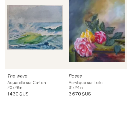
The wave
Roses
Aquarelle sur Carton
Acrylique sur Toile
20x28in
31x24in
1 430 $US
3 670 $US