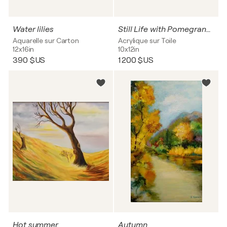
Water lilies
Still Life with Pomegranate
Aquarelle sur Carton
Acrylique sur Toile
12x16in
10x12in
390 $US
1 200 $US
Hot summer
Autumn