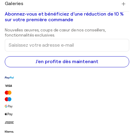
Salvador Dalí
Galeries
Tableaux abstraits à vendre
Banksy
Peintures à l'huile
Mr. Brainwash
Galeries d'art en France
Abonnez-vous et bénéficiez d’une réduction de 10 %
Peintures de paysage
Shepard Fairey
Galeries d'art en Belgique
sur votre première commande
Estampes
Sculptures
Nouvelles œuvres, coups de cœur de nos conseillers,
Peintures acryliques
fonctionnalités exclusives.
Saisissez
votre
adresse
e-
mail
J'en profite dès maintenant