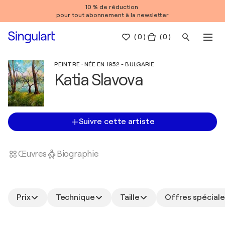
10 % de réduction
pour tout abonnement à la newsletter
(
0
)
( 0 )
PEINTRE · NÉE EN 1952 - BULGARIE
Katia Slavova
Suivre cette artiste
Œuvres
Biographie
Prix
Technique
Taille
Offres spéciale